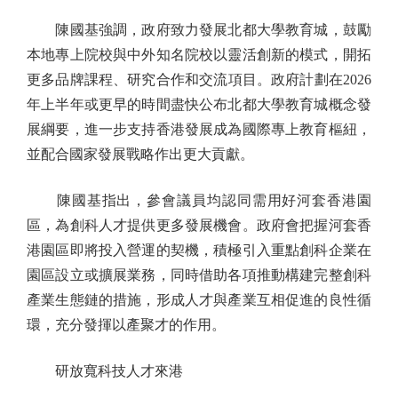
陳國基強調，政府致力發展北都大學教育城，鼓勵
本地專上院校與中外知名院校以靈活創新的模式，開拓
更多品牌課程、研究合作和交流項目。政府計劃在2026
年上半年或更早的時間盡快公布北都大學教育城概念發
展綱要，進一步支持香港發展成為國際專上教育樞紐，
並配合國家發展戰略作出更大貢獻。
陳國基指出，參會議員均認同需用好河套香港園
區，為創科人才提供更多發展機會。政府會把握河套香
港園區即將投入營運的契機，積極引入重點創科企業在
園區設立或擴展業務，同時借助各項推動構建完整創科
產業生態鏈的措施，形成人才與產業互相促進的良性循
環，充分發揮以產聚才的作用。
研放寬科技人才來港