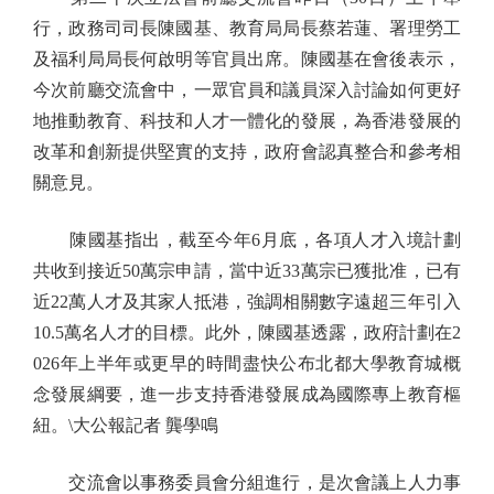
行，政務司司長陳國基、教育局局長蔡若蓮、署理勞工
及福利局局長何啟明等官員出席。陳國基在會後表示，
今次前廳交流會中，一眾官員和議員深入討論如何更好
地推動教育、科技和人才一體化的發展，為香港發展的
改革和創新提供堅實的支持，政府會認真整合和參考相
關意見。
陳國基指出，截至今年6月底，各項人才入境計劃
共收到接近50萬宗申請，當中近33萬宗已獲批准，已有
近22萬人才及其家人抵港，強調相關數字遠超三年引入
10.5萬名人才的目標。此外，陳國基透露，政府計劃在2
026年上半年或更早的時間盡快公布北都大學教育城概
念發展綱要，進一步支持香港發展成為國際專上教育樞
紐。\大公報記者 龔學鳴
交流會以事務委員會分組進行，是次會議上人力事