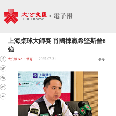
上海桌球大師賽 肖國棟贏希堅斯晉8
強
2025-07-31
大公報 A20：體育
分享