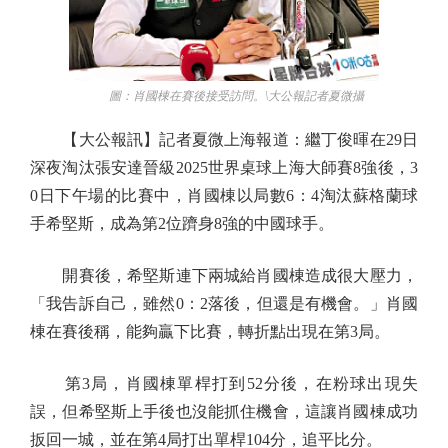
圖：肖國棟在賽後接受訪問。\大公報記者夏微攝
【大公報訊】記者夏微上海報道：繼丁俊暉在29日
深夜淘汰張安達晉級2025世界桌球上海大師賽8強後，3
0日下午場的比賽中，肖國棟以局數6：4淘汰蘇格蘭球
手希堅斯，成為第2位躋身8強的中國球手。
開賽後，希堅斯連下兩城給肖國棟造成很大壓力，
「我告訴自己，雖然0：2落後，但還是有機會。」肖國
棟在賽後稱，能夠贏下比賽，轉折點出現在第3局。
第3局，肖國棟單桿打到52分後，在粉球出現失
誤，但希堅斯上手後也沒能抓住機會，這讓肖國棟成功
扳回一城，並在第4局打出單桿104分，追平比分。