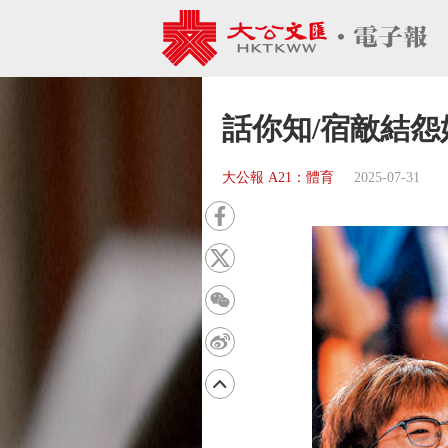
話你知/宿敵結怨始
大公報 A21：體育
2025-07-31