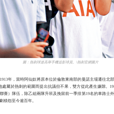
圖：熱刺球迷高舉手機追影球員。\熱刺官網圖片
13年，當時阿仙奴將原本位於倫敦東南部的曼諾主場遷往北
地處屬於熱刺的範圍而提出抗議但不果，雙方從此產生嫌隙。19
聯賽）隊伍，除乙組兩隊升班及挽留前一季排第19名的車路士
劇積怨至今逾百年。