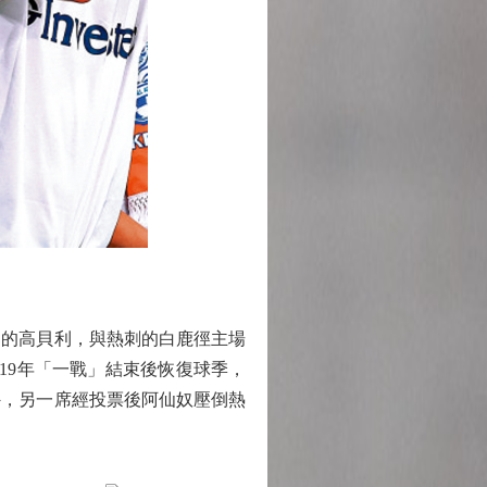
部的高貝利，與熱刺的白鹿徑主場
19年「一戰」結束後恢復球季，
外，另一席經投票後阿仙奴壓倒熱