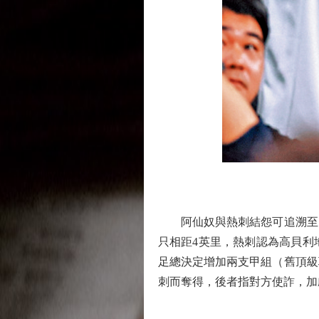
阿仙奴與熱刺結怨可追溯至19
只相距4英里，熱刺認為高貝利
足總決定增加兩支甲組（舊頂級
刺而奪得，後者指對方使詐，加