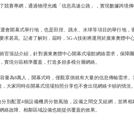
了競賽專網，通過物理光纖「信息高速公路」，實現數據跨境傳
會開幕式舉行地，也是田徑、跳水、水球等項目的舉行地，密
要求甚高。記者了解到，屆時，5G-A技術將運用於廣東奧體中
官張喆介紹，針對廣東奧體中心開幕式場館網絡需求，保障團
，實現分區精準覆蓋，打造多頻多模分層網絡。
為8萬人，開幕式時，僅觀眾側就有大量的信息傳輸需求。我
說，大家同時在開幕式現場拍照分享也不會出現網絡卡頓的情況
別配置4個設備機房分散風險，設備之間交叉組網，並將相
網絡故障、相鄰區域設備也能提供覆蓋的效果。