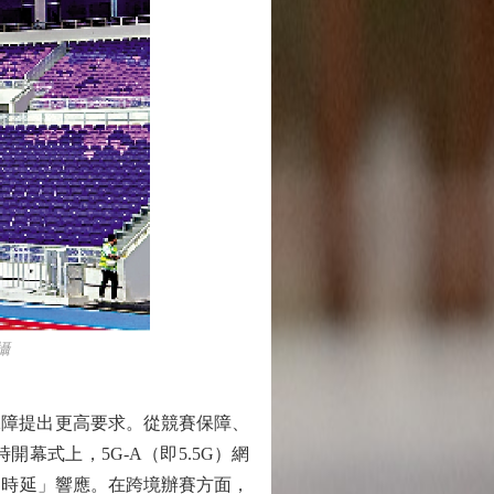
攝
保障提出更高要求。從競賽保障、
式上，5G-A（即5.5G）網
零時延」響應。在跨境辦賽方面，