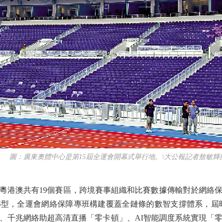
圖：廣東奧體中心是第15屆全運會開幕式舉行地。\大公報記者敖敏輝
港澳共有19個賽區，跨境賽事組織和比賽數據傳輸對於網絡
型，全運會網絡保障專班構建覆蓋全鏈條的數智支撐體系，屆時開幕
、千兆網絡助超高清直播「零卡頓」、AI智能調度系統實現「