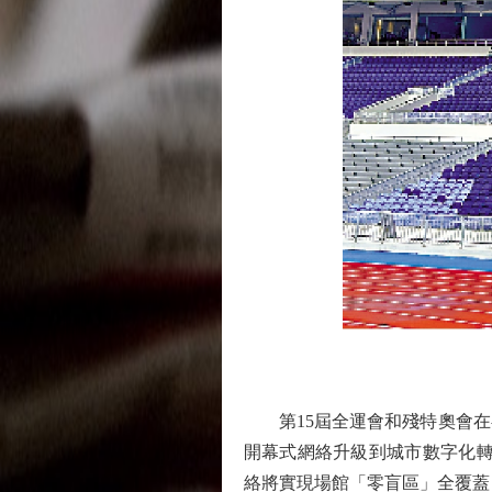
第15屆全運會和殘特奧會在粵
開幕式網絡升級到城市數字化轉
絡將實現場館「零盲區」全覆蓋