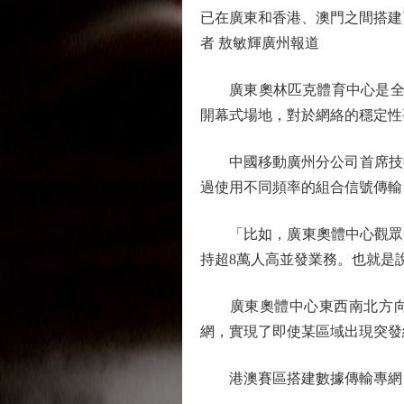
已在廣東和香港、澳門之間搭建
者 敖敏輝廣州報道
廣東奧林匹克體育中心是全運
開幕式場地，對於網絡的穩定性
中國移動廣州分公司首席技術
過使用不同頻率的組合信號傳輸
「比如，廣東奧體中心觀眾容量
持超8萬人高並發業務。也就是
廣東奧體中心東西南北方向分
網，實現了即使某區域出現突發
港澳賽區搭建數據傳輸專網