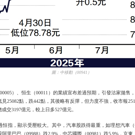
圖：中移動（00941）
005）、恒生（00011）的業績宣布差過預期，引發沽家拋售
見25082點，跌442點，其後略有反彈，但力度不強，收市報2517
成交3197億元，較上日多527億元。
恒指，顯示受壓較大。其中，汽車股跌得最重，如理想汽車（02015
里巴巴（09988）跌2.9%，中芯國際（00981）跌5.9%，京東