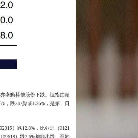
，亦牽動其他股份下跌。恒指由頭
6，跌347點或1.36%，是第二日
）跌12.8%，比亞迪（0121
（09618）跌2.6%都非小跌。至於