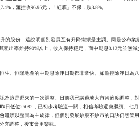
7.4%，滙控收96.95元，「紅底」不保，跌3.8%。
股份，這說明個別發展互有升降繼續是主調。同是公布業績，
因是其租出率維持90%以上，收入保持穩定，而中期息0.12元並
生、恒隆地產的中期息除淨日期都非常快。如滙控除淨日為八
為這是遲來的一次調整。日前我已講過若大市肯適度調整，對
800。昨日低位25082，已初步考驗這一關，相信考驗還會繼續。
會繼續以整固為主旋律，但個別發展炒股不炒市的口訣仍然管
分充調整，後市會更樂觀。