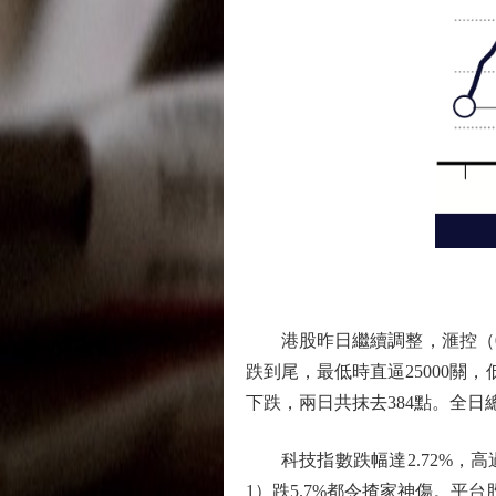
港股昨日繼續調整，滙控（00
跌到尾，最低時直逼25000關，低
下跌，兩日共抹去384點。全日總
科技指數跌幅達2.72%，高過
1）跌5.7%都令揸家神傷。平台股阿