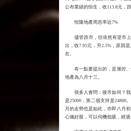
公布業績的恒生，收113.8元，跌
恒隆地產周息率近7%
儘管跌市，但依然有逆市上升的
出，收7.95元，升2.5%，原
在。
有一點要提出的，是滙控、恒
地產為八月十三。
很多人會問：後市如何？我認
是25000，第二個支持是24
月的走勢也是如此，亦即八月初
心儀好股，可以伺機低吸，經過