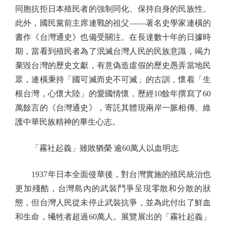
同胞抗拒日本殖民者的強制同化、保持自身的民族性。
此外，國民黨前主席連戰的祖父——著名史學家連橫的
書作《台灣通史》也備受關注。在長達數十年的日據時
期，當看到殖民者為了泯滅台灣人民的民族意識，竭力
棄毀台灣的歷史文獻，有意偽造虛假的歷史愚弄當地民
眾，連橫秉持「國可滅而史不可滅」的古訓，懷着「生
根台灣，心懷大陸」的愛國情懷，歷經10餘年撰寫了60
萬餘言的《台灣通史》，寄託其體現兩岸一脈相傳、維
護中華民族精神的畢生心志。
「霧社起義」雖敗猶榮 逾60萬人以血明志
1937年日本全面侵華後，對台灣實施的殖民統治也
更加殘酷，台灣島內的武裝鬥爭呈現零散和分散的狀
態，但台灣人民從未停止武裝抗爭，並為此付出了鮮血
和生命，犧牲者超過60萬人。展覽展出的「霧社起義」