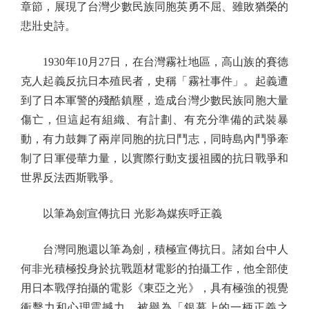
章節，展現了台灣少數民族同胞英勇不屈、雖敗猶榮的
悲壯史詩。
1930年10月27日，在台灣霧社地區，高山族的賽德
克人起義反抗日本殖民者，史稱「霧社事件」。起義遭
到了日本軍警的殘酷鎮壓，造成台灣少數民族同胞大量
傷亡，但這起有組織、有計劃、有充分準備的武裝暴
動，有力鼓舞了兩岸同胞的抗日鬥志，同時島內鬥爭牽
制了日軍侵華力量，以實際行動支援祖國的抗日戰爭和
世界反法西斯戰爭。
以筆為劍宣傳抗日 光影為媒疾呼正義
台灣同胞還以筆為劍，積極宣傳抗日。諸如台中人
何非光積極投身於抗戰題材電影的拍攝工作，他全部使
用日本戰俘拍攝的電影《東亞之光》，具有極強的視覺
衝擊力和心理震撼力，被譽為「銀幕上的一柄正義之