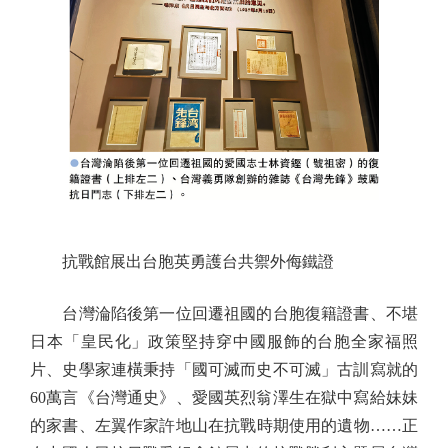
抗戰館展出台胞英勇護台共禦外侮鐵證
台灣淪陷後第一位回遷祖國的台胞復籍證書、不堪
日本「皇民化」政策堅持穿中國服飾的台胞全家福照
片、史學家連橫秉持「國可滅而史不可滅」古訓寫就的
60萬言《台灣通史》、愛國英烈翁澤生在獄中寫給妹妹
的家書、左翼作家許地山在抗戰時期使用的遺物……正