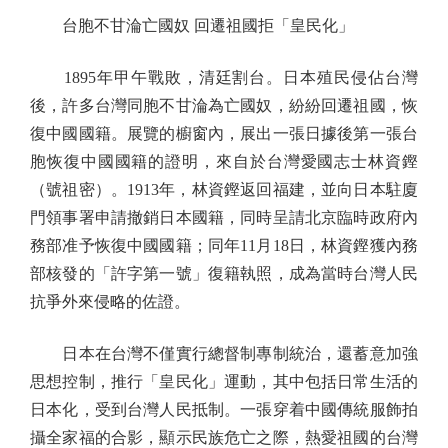
台胞不甘淪亡國奴 回遷祖國拒「皇民化」
1895年甲午戰敗，清廷割台。日本殖民侵佔台灣
後，許多台灣同胞不甘淪為亡國奴，紛紛回遷祖國，恢
復中國國籍。展覽的櫥窗內，展出一張日據後第一張台
胞恢復中國國籍的證明，來自於台灣愛國志士林資鏗
（號祖密）。1913年，林資鏗返回福建，並向日本駐廈
門領事署申請撤銷日本國籍，同時呈請北京臨時政府內
務部准予恢復中國國籍；同年11月18日，林資鏗獲內務
部核發的「許字第一號」復籍執照，成為當時台灣人民
抗爭外來侵略的佐證。
日本在台灣不僅實行總督制專制統治，還蓄意加強
思想控制，推行「皇民化」運動，其中包括日常生活的
日本化，受到台灣人民抵制。一張穿着中國傳統服飾拍
攝全家福的合影，顯示民族危亡之際，熱愛祖國的台灣