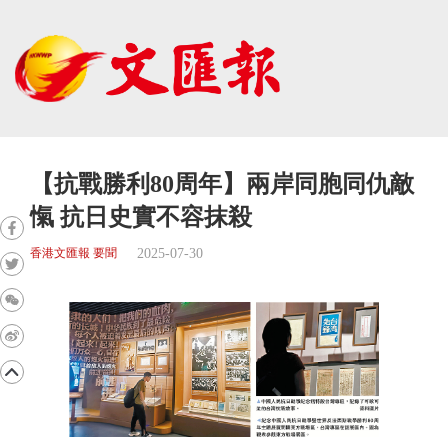
【抗戰勝利80周年】兩岸同胞同仇敵
愾 抗日史實不容抹殺
2025-07-30
香港文匯報 要聞