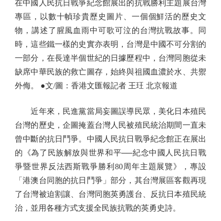
在中國人民抗日戰爭紀念館展出的抗戰勝利主題展台灣
專區，以數十幀珍貴歷史圖片、一個個鮮活的歷史文
物，講述了腥風血雨中可歌可泣的台灣抗戰故事。同
時，這些鐵一樣的史實亦表明，台灣是中國不可分割的
一部分，在長達半個世紀的日據歷程中，台灣同胞從未
缺席中華民族的救亡圖存，始終與祖國血濃於水、共禦
外侮。 ●文/圖：香港文匯報記者 王玨 北京報道
近年來，民進黨當局妄圖誤導民眾，美化日本殖民
台灣的歷史，企圖掩蓋台灣人民被殖民統治期間一直未
曾中斷的抗日鬥爭。中國人民抗日戰爭紀念館正在展出
的《為了民族解放與世界和平──紀念中國人民抗日戰
爭暨世界反法西斯戰爭勝利80周年主題展覽》，專設
「港澳台同胞的抗日鬥爭」部分，其台灣展區客觀再現
了台灣被迫割讓、台灣同胞英勇護台、反抗日本殖民統
治，並用各種方式支援全民族抗戰的英勇史詩。