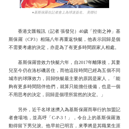
●基斯保羅在記者會上為球迷簽名。 美聯社
香港文匯報訊（記者 張發兒）40歲「控衛之神」基
斯保羅（CP3）相隔八年再重返快艇，他表示回歸是個
不需要考慮的決定，亦是為了有更多時間跟家人相處。
基斯保羅曾效力快艇六年，自2017年離隊後，其妻
兒至今仍在洛杉磯居住，而他這段時間已經為五個不同
城市的球隊效力，回歸快艇最主要的原因是家人，「能
夠有更多時間陪伴他們，就算只能擔任後備，也是一個
不用思考的決定，回歸是個理所當然的決定。」
另外，近千名球迷擠入為基斯保羅而舉行的加盟記
者會場地，並高呼「C-P-3！」，令台上的基斯保羅激
動得留下男兒淚。他早前已明言，來季將是其職業生涯