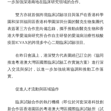
一步加強深港兩地在臨床研究領域的合作。
雙方亦就首個跨境臨床試驗項目與落戶在香港科學
園和深圳福田區香港科學園深圳分園的醫克生物集團代
表簽署三方合作意向備忘錄，攜手推動由醫克生物和香
港大學愛滋病研究所合作自主研發的愛滋病治療性核酸
疫苗ICVAX的跨境多中心二期臨床試驗項目。
在昨日會議上，港深雙方代表圍繞已訂立的《協同
推進粵港澳大灣區國際臨床試驗工作實施方案》進行深
入交流與探討，以進一步加強統籌協調和推動工作落
實。
促進人才流動與區域協作
臨床試驗合作的執行機構（即位於河套深港科技創
新合作區香港園區的粵港澳大灣區國際臨床試驗所（試