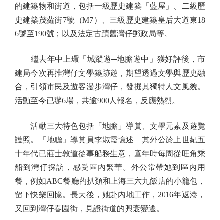
的建築物和街道，包括一級歷史建築「藍屋」、二級歷
史建築茂蘿街7號（M7）、三級歷史建築皇后大道東18
6號至190號；以及法定古蹟舊灣仔郵政局等。
繼去年中上環「城蹤遊─地膽遊中」獲好評後，市
建局今次再推灣仔文學築跡遊，期望透過文學與歷史融
合，引領市民及遊客漫步灣仔，發掘其獨特人文風貌。
活動至今已辦6場，共逾900人報名，反應熱烈。
活動三大特色包括「地膽」導賞、文學元素及遊覽
護照。「地膽」導賞員李淑霞憶述，其外公於上世紀五
十年代已莊士敦道從事船務生意，童年時每周從旺角乘
船到灣仔探訪，感受區內繁華。外公常帶她到區內用
餐，例如ABC餐廳的扒類和上海三六九飯店的小籠包，
留下快樂回憶。長大後，她赴內地工作，2016年返港，
又回到灣仔春園街，見證街道的興衰變遷。