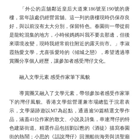
「外公的店舖鄰近皇后大道東186號至190號的唐
樓，當年該處仍經營當舖。這一列的唐樓現時仍保存良
好，與以前沒有太大分別，保留特色。春園街一帶從前
是龍蛇混集的地方，小時候媽媽叫我不要去那邊，但後
來環境改變，現時我經常前往附近的露天街市。」李淑
霞熱愛文學，尤喜張愛玲的《傾城之戀》，希望透過導
賞團分享個人經歷，讓參加者感受灣仔文化。
融入文學元素 感受作家筆下風貌
導賞團又融入了文學元素，帶領參加者感受作家筆
下的灣仔風貌。香港文學舘營運兼市場總監于浣君表
示，文學築跡遊以M7為起點，通過逾50篇精選文學作
品，涵蓋41位作家的散文、小說及詩集，串連灣仔的特
色建築街道。精選作品包括劉以鬯的《酒徒》描寫春園
街的熱鬧；小思的《話說灣仔》回溯船街海旁與洪聖廟