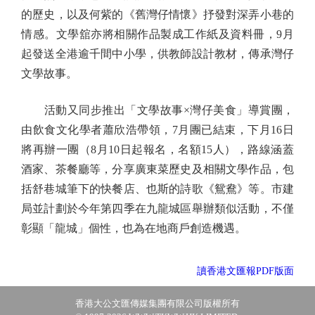
的歷史，以及何紫的《舊灣仔情懷》抒發對深弄小巷的
情感。文學舘亦將相關作品製成工作紙及資料冊，9月
起發送全港逾千間中小學，供教師設計教材，傳承灣仔
文學故事。
活動又同步推出「文學故事×灣仔美食」導賞團，
由飲食文化學者蕭欣浩帶領，7月團已結束，下月16日
將再辦一團（8月10日起報名，名額15人），路線涵蓋
酒家、茶餐廳等，分享廣東菜歷史及相關文學作品，包
括舒巷城筆下的快餐店、也斯的詩歌《鴛鴦》等。市建
局並計劃於今年第四季在九龍城區舉辦類似活動，不僅
彰顯「龍城」個性，也為在地商戶創造機遇。
讀香港文匯報PDF版面
香港大公文匯傳媒集團有限公司版權所有