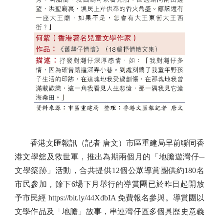
香港文匯報訊（記者 唐文）市區重建局早前聯同香
港文學舘及救世軍，推出為期兩個月的「地膽遊灣仔─
文學築跡」活動，合共提供12個公眾導賞團供約180名
市民參加，餘下6場下月舉行的導賞團已於昨日起開放
予市民經 https://bit.ly/44XdbIA 免費報名參與。導賞團以
文學作品及「地膽」故事，串連灣仔區多個具歷史意義