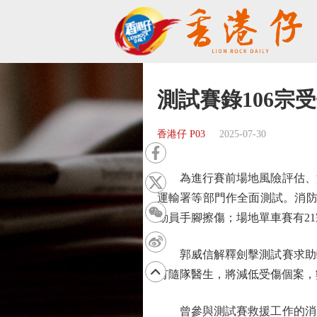
測試賽錄106宗
香港仔 P03
2025-07-30
為進行賽前場地風險評估、消
運輸署等部門作全面測試。消防
動員手腳擦傷；場地單車賽有2
郭威信解釋劍擊測試賽求助較
有隨隊醫生，將減低受傷個案，
曾參與測試賽救援工作的消防