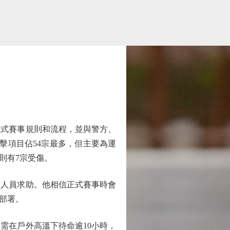
式賽事規則和流程，並與警方、
擊項目佔54宗最多，但主要為運
則有7宗受傷。
人員求助。他相信正式賽事時會
部署。
在戶外高溫下待命逾10小時，