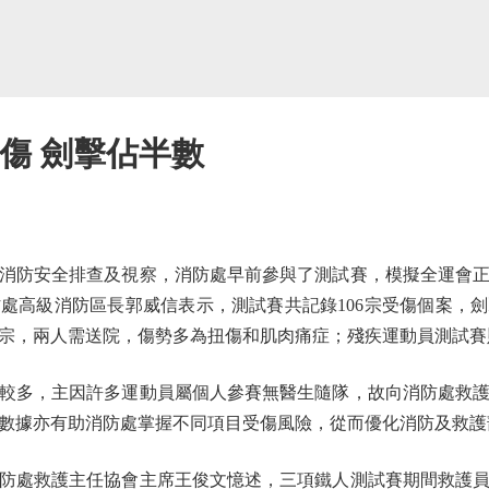
受傷 劍擊佔半數
防安全排查及視察，消防處早前參與了測試賽，模擬全運會正
處高級消防區長郭威信表示，測試賽共記錄106宗受傷個案，劍
1宗，兩人需送院，傷勢多為扭傷和肌肉痛症；殘疾運動員測試賽
多，主因許多運動員屬個人參賽無醫生隨隊，故向消防處救護
數據亦有助消防處掌握不同項目受傷風險，從而優化消防及救護
處救護主任協會主席王俊文憶述，三項鐵人測試賽期間救護員需