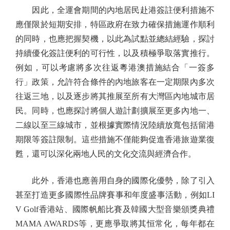
因此，全運會期間的內地居民赴港簽註便利措施不
應僅限於短期安排，特區政府在致力確保措施運作順利
的同時，也應把握契機，以此為試點並總結經驗，探討
持續優化簽註便利的可行性，以及積極爭取落實推行。
例如，可以考慮將多次往返粵港澳措施結合「一簽多
行」政策，允許符合條件的內地旅客在一定期限內多次
往返三地，以及逐步將其推展至所有大灣區內地城市居
民。同時，也應探討將個人遊計劃擴展至更多內地一、
二線以至三線城市，並根據實際情況陸續放寬包括留港
期限等簽註限制。這些措施不僅能夠促進香港旅遊業復
甦，還可以深化兩地人民的文化交流與經濟合作。
此外，香港也應善用自身的國際化優勢，除了引入
甚至打造更多國際性品牌賽事和年度盛事活動，例如LI
V Golf香港站、國際帆船比賽及韓國大型音樂頒獎典禮
MAMA AWARDS等，更應爭取將其恒常化，每年都在