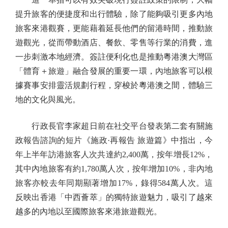
提升旅客的便捷度和出行體驗，除了能夠吸引更多內地
旅客來港觀賽，更能藉着延長他們的留港時間，推動旅
遊觀光，從而帶動酒店、餐飲、零售等行業的消費，進
一步刺激本地經濟。簽註便利化也是推動粵港澳大灣區
「體育＋旅遊」融合發展的重要一環，內地旅客可以根
據賽事安排靈活規劃行程，穿梭於粵港澳之間，體驗三
地的文化與風光。
行政長官李家超日前在社交平台發表第二套有關施
政報告諮詢的短片《施政·再報告 旅遊篇》中指出，今
年上半年訪港旅客人次共達約2,400萬，按年增長12%，
其中內地旅客有約1,780萬人次，按年增加10%，非內地
旅客亦較去年同期顯著增加17%，錄得584萬人次。這
反映出香港「中西薈萃」的獨特旅遊魅力，吸引了越來
越多的內地以至國際旅客來港旅遊觀光。