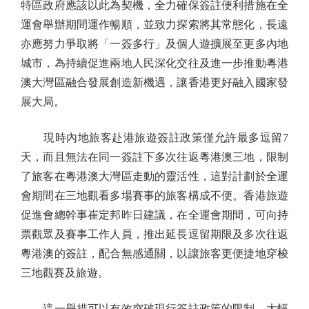
特區政府應該以此為契機，全力確保簽註便利措施在全
運會舉辦期間運作暢順，並致力探索將其常態化，長遠
亦應努力爭取將「一簽多行」及個人遊擴展至更多內地
城市，為持續促進兩地人民深化交往及進一步推動粵港
澳大灣區融合發展創造新機遇，讓香港更好融入國家發
展大局。
現時內地旅客赴港旅遊簽註政策僅允許最多逗留7
天，而且無法在同一簽註下多次往返粵港澳三地，限制
了旅客在粵港澳大灣區走動的靈活性，這對計劃於全運
會期間在三地觀看多場賽事的旅客構成不便。香港旅遊
促進會總幹事崔定邦昨日建議，在全運會期間，可向持
票觀眾及賽事工作人員，推出延長逗留期限及多次往返
粵港澳的簽註，配合無感通關，以讓旅客更便捷地穿梭
三地觀賽及旅遊。
這一舉措可以有效突破現行簽註政策的限制，大幅