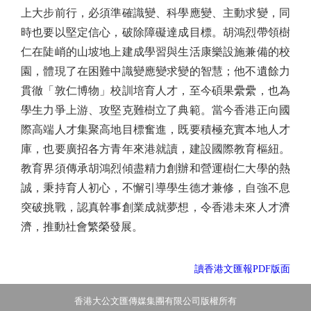
上大步前行，必須準確識變、科學應變、主動求變，同
時也要以堅定信心，破除障礙達成目標。胡鴻烈帶領樹
仁在陡峭的山坡地上建成學習與生活康樂設施兼備的校
園，體現了在困難中識變應變求變的智慧；他不遺餘力
貫徹「敦仁博物」校訓培育人才，至今碩果纍纍，也為
學生力爭上游、攻堅克難樹立了典範。當今香港正向國
際高端人才集聚高地目標奮進，既要積極充實本地人才
庫，也要廣招各方青年來港就讀，建設國際教育樞紐。
教育界須傳承胡鴻烈傾盡精力創辦和營運樹仁大學的熱
誠，秉持育人初心，不懈引導學生德才兼修，自強不息
突破挑戰，認真幹事創業成就夢想，令香港未來人才濟
濟，推動社會繁榮發展。
讀香港文匯報PDF版面
香港大公文匯傳媒集團有限公司版權所有