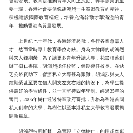
香港發展。教育是推動青年人向上流動、幹事創業的重
要一環，香港社會要借鏡胡鴻烈一生奉獻教育的精神，
積極建設國際教育樞紐，培養充滿幹勁才華滿溢的青
年，推動香港高質量發展。
上世紀七十年代，香港經濟起飛，各行各業急需人
才，然而當時專上教育學位奇缺。身為大律師的胡鴻烈
與夫人鍾期榮，為了讓更多青年升讀大專，花盡積蓄創
辦了樹仁書院，胡鴻烈擔任校監，鍾期榮任校長。在缺
乏公帑資助下，營辦私立大專甚為艱難，胡鴻烈與夫人
鍾期榮甚至要在個人開支左支右絀的情況下，為學生提
供最好的學習條件，並一直堅持四年學制。經過35年的
奮鬥，2006年樹仁通過特區政府審批，升格為香港首間
私人創辦的大學，為樹仁以至本港私立大學教育發展揭
開新篇章。
胡鴻烈披荊斬棘、為實現「立德樹仁」的理想奉獻