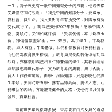
一生，骨子裏更有一股中國知識分子的風範，他過去接
受媒體訪問時說過：「我是中國的知識分子，愛國家、
愛社會、愛生命。我只要對青年有所交代，對國家有所
交代就行了。」胡鴻烈夫婦2007年獲頒「感動中國人
物」獎項時，受到如此評價：「賢者伉儷，本可錦衣玉
食，卻偏偏散盡家產，一生奔波。為了學生，甘為駱
駝。 與人有益，牛馬也做。我們相信教育能改變社會，
而他們為教育做出楷模。」教育局局長蔡若蓮悼念胡鴻
烈時，亦稱讚胡鴻烈培養仁德兼備的學生，其教育理念
與熱誠惠澤世代學子，實乃教育界的典範。無可否認，
育人工作任重道遠。向學生灌輸知識，只是教曉他們謀
生本領，要同時培養學生擁有品德高尚、胸懷大志、迎
變求新的內涵，方能塑造健全的人格，使他們得以健康
發展、貢獻社會。
當前世界環境複雜多變，香港要在由治及興的道路