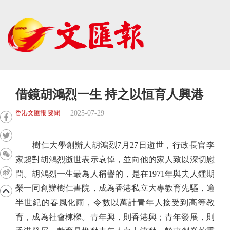
借鏡胡鴻烈一生 持之以恒育人興港
2025-07-29
香港文匯報 要聞
樹仁大學創辦人胡鴻烈7月27日逝世，行政長官李
家超對胡鴻烈逝世表示哀悼，並向他的家人致以深切慰
問。胡鴻烈一生最為人稱譽的，是在1971年與夫人鍾期
榮一同創辦樹仁書院，成為香港私立大專教育先驅，逾
半世紀的春風化雨，令數以萬計青年人接受到高等教
育，成為社會棟樑。青年興，則香港興；青年發展，則