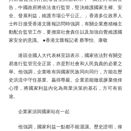
告，中國政府將依法進行監管，堅決維護國家主權、安
全、發展利益，維護市場公平公正。」香港多位政界人
士昨日接受香港文匯報訪問時強調，有關企業應積極主
動配合監管工作，要擔當社會責任以及加強自覺維護國
家安全的意識。 ●香港文匯報記者 蔡學怡、康敬
港區全國人大代表林至頴表示，國家依法對有關交
易進行監管完全正當，亦是對社會和人民負責的必要之
舉。他強調，企業唯有與國家民族同向同行，方能在歷
史洪流中守住基業、贏得尊嚴。企業若能徹底摒棄僥倖
心理，將國家利益內化為商業決策的基石，方可有前
途。
企業家須與國家站在一起
他強調，國家利益一點都不能退讓。歷史證明，偉