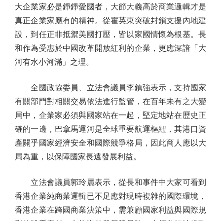
大企業家必是錚錚愛國者，大節大義高於商業邏輯才是
真正企業家應有的精神。從霍英東突破封鎖支援內地建
設，到任正非抵禦美國打壓，皆以家國情懷為根基。長
和作為受惠於中國改革開放紅利的企業，更應深諳「大
河有水小河滿」之理。
全國政協委員、立法會議員李鎮強表示，支持國家
有關部門對相關交易依法進行監管，在百年未有之大變
局中，企業家必須與國家站在一起，堅定地站在歷史正
確的一邊，巴拿馬運河是全球重要航運樞紐，其港口資
產關乎國家經濟安全和國際競爭格局，因此商人應以大
局為重，以保障國家長遠發展利益。
立法會議員郭玲麗表示，從長和事件中大家可看到
香港企業純商業邏輯已不足應對現時複雜的國際環境，
香港企業在跨國商業決策中，需兼顧國家利益與國際規