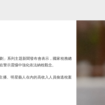
規劃」系列主題新聞發布會表示，國家稅務總
，在警示震懾中強化依法納稅觀念。
主播、明星藝人在內的高收入人員偷逃稅案