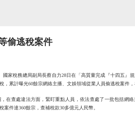
等偷逃稅案件
國家稅務總局副局長蔡自力28日在「高質量完成『十四五』
稅，累計曝光60餘宗網絡主播、文娛領域從業人員偷逃稅案件
在查處違法方面，緊盯重點人員，依法查處了一批包括網絡
稅案件達360餘宗，查補稅款30多億元人民幣。