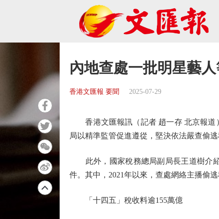
內地查處一批明星藝人
香港文匯報 要聞
2025-07-29
香港文匯報訊（記者 趙一存 北京報道）
局以精準監管促進遵從，堅決依法嚴查偷逃
此外，國家稅務總局副局長王道樹介紹，
件。其中，2021年以來，查處網絡主播偷逃
「十四五」稅收料逾155萬億