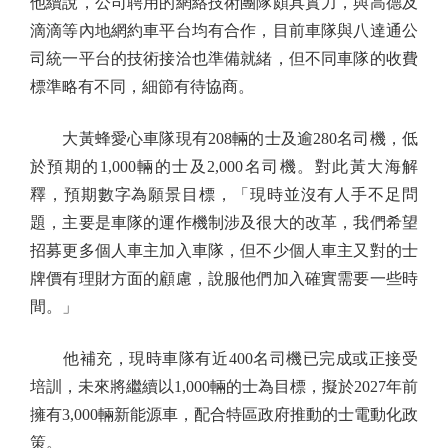
他續說，公司聘用的網絡技術團隊頗具實力，與高德及
滴滴等內地網約車平台均有合作，目前車隊與八達通公
司統一平台的技術接洽也準備就緒，但不同車隊的收費
標準略有不同，細節有待協商。
大黃蜂愛心車隊現有208輛的士及逾280名司機，低
於預期的1,000輛的士及2,000名司機。對此黃大海解
釋，預期數字為願景目標，「現時並沒有人手不足問
題，主要是車隊的運作機制涉及很大的改革，我們希望
招募更多個人車主加入車隊，但不少個人車主又對的士
牌價有理財方面的顧慮，說服他們加入確實需要一些時
間。」
他補充，現時車隊有近400名司機已完成或正接受
培訓，未來將繼續以1,000輛的士為目標，擬於2027年前
擁有3,000輛新能源車，配合特區政府推動的士電動化政
策。