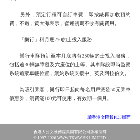
另外，預定行程可自訂車費，即按錶再加收預約
費，不過，黃大海表示，營運初期不收有關費用。
「樂行」料月底250的士投入服務
樂行車隊預計至本月底將有250輛的士投入服務，
包括逾30輛無障礙及六座位的士等。其車隊設即時監察
系統追蹤車輛位置，網約系統支援中、英及阿拉伯文。
為吸引乘客，樂行即日起向每名用戶派發50元乘車
優惠券，消費滿100元可使用，有效期一個月。
讀香港文匯報PDF版面
香港大公文匯傳媒集團有限公司版權所有
© 1997-2026 WWW.TKWW.HK LIMITED.