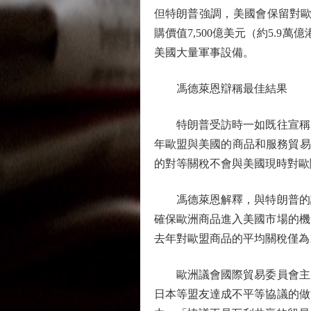
但特朗普強調，美國會保留對歐
購價值7,500億美元（約5.9
美國大量軍事設備。
馮德萊恩辯稱最佳結果
特朗普受訪時一如既往宣稱，新
年歐盟與美國的商品和服務貿易總
的對等關稅不會與美國現時對歐
馮德萊恩解釋，與特朗普的談
確保歐洲商品進入美國市場的機
去年對歐盟商品的平均關稅僅為1
歐洲議會國際貿易委員會主席
日本等盟友達成不平等協議的做