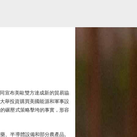
同宣布美歐雙方達成新的貿易協
並大舉投資購買美國能源和軍事設
普的碾壓式策略擊垮的事實，形容
藥、半導體設備和部分農產品。