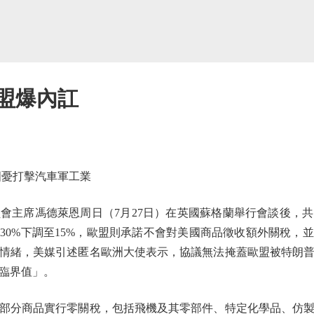
歐盟爆內訌
憂打擊汽車軍工業
主席馮德萊恩周日（7月27日）在英國蘇格蘭舉行會談後，共
30%下調至15%，歐盟則承諾不會對美國商品徵收額外關稅，
情緒，美媒引述匿名歐洲大使表示，協議無法掩蓋歐盟被特朗
臨界值」。
分商品實行零關稅，包括飛機及其零部件、特定化學品、仿製