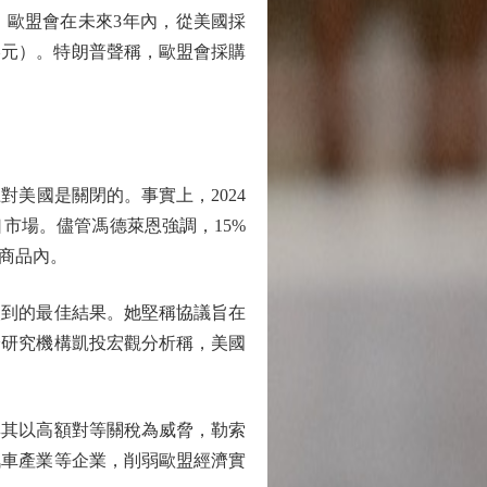
。歐盟會在未來3年內，從美國採
萬億港元）。特朗普聲稱，歐盟會採購
美國是關閉的。事實上，2024
口市場。儘管馮德萊恩強調，15%
商品內。
到的最佳結果。她堅稱協議旨在
濟研究機構凱投宏觀分析稱，美國
其以高額對等關稅為威脅，勒索
汽車產業等企業，削弱歐盟經濟實