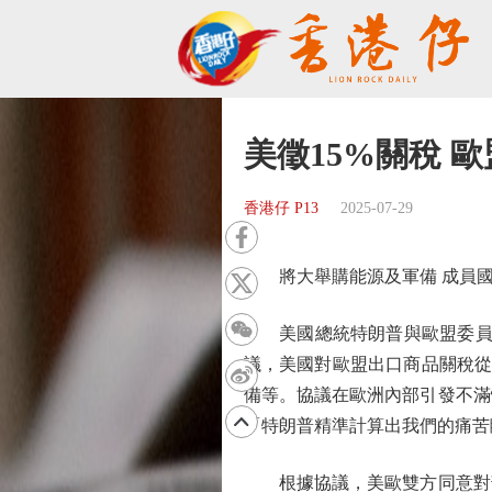
美徵15%關稅 
香港仔 P13
2025-07-29
將大舉購能源及軍備 成員國
美國總統特朗普與歐盟委員會
議，美國對歐盟出口商品關稅從
備等。協議在歐洲內部引發不滿
「特朗普精準計算出我們的痛苦
根據協議，美歐雙方同意對部