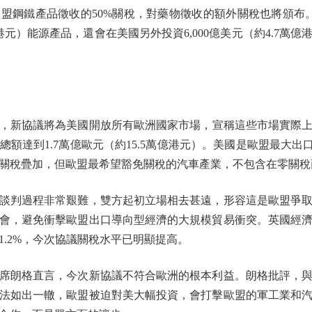
盟鋼鐵產品徵收的50%關稅，對藥物徵收的額外關稅也將頒布
萬億港元）能源產品，還會在美國另外投資6,000億美元（約4.7
協議將為美國開放所有歐洲國家市場，宣稱這些市場實際上對
額達到1.7萬億歐元（約15.5萬億港元）。美國是歐盟最大出
關稅疊加，但歐盟最希望豁免關稅的汽車產業，不包含在零關稅
判過程非常艱難，雙方起初立場相去甚遠，形容這是歐盟爭取
會，避免衝擊歐盟出口導向型經濟的大規模貿易衝突。英國經
.2%，今次協議關稅水平已明顯提高。
朗格直言，今次新協議不符合歐洲的根本利益。朗格批評，與
法如出一轍，歐盟被迫對美大幅投資，會打擊歐盟的軍工業和