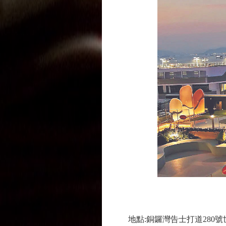
地點:銅鑼灣告士打道280號