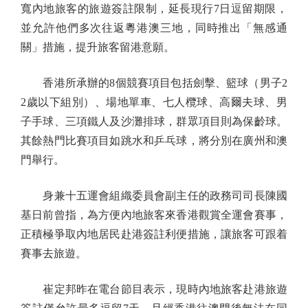
寬內地旅客的旅遊簽註限制，延長現行7日逗留期限，
並允許他們多次往返粵港澳三地，同時推出「無感通
關」措施，提升旅客留港意願。
香港所承辦的8個競賽項目包括劍擊、籃球（男子2
2歲以下組別）、場地單車、七人欖球、高爾夫球、男
子手球、三項鐵人及沙灘排球，群眾項目則為保齡球。
其餘熱門比賽項目如跳水和乒乓球，將分別在廣州和澳
門舉行。
身兼十五運會組織委員會副主任的政務司司長陳國
基日前曾指，為方便內地旅客來香港觀賞全運會賽事，
正積極爭取內地居民赴港簽註利便措施，讓旅客可跟着
賽事去旅遊。
崔定邦昨在電台節目表示，現時內地旅客赴港旅遊