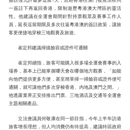
簽註僅允許最多逗留7天，且經香港往澳門後無法在同
一簽註下再返回香港，限制遊歷粵港澳大灣區的靈活
性。他建議在全運會期間針對持票觀眾及賽事工作人
員，延長逗留期限及多次往返粵港澳的簽註政策，讓旅
客更便捷地穿梭三地觀賽及旅遊。
崔定邦建議掃描臉容或證件可通關
崔定邦續指，旅客可能購入很多場全運會賽事的入
場券，基本上已能掌握哪天會在哪個地方觀賽，「如能
向他們提供更多方便，甚至簡單掃一掃臉容或證件便可
通關，就可讓他們多次穿梭香港、內地及澳門之間。」
他透露業界正安排推出門票、三地酒店及交通等全運會
主題相關產品。
立法會議員何敬康在同一節目指，今年上半年訪港
旅客增長理想，但人均消費仍有待提高，建議特區政府