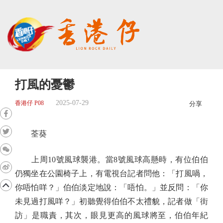
打風的憂鬱
2025-07-29
香港仔 P08
分享
荃葵
上周10號風球襲港。當8號風球高懸時，有位伯伯
仍獨坐在公園椅子上，有電視台記者問他：「打風喎，
你唔怕咩？」伯伯淡定地說：「唔怕。」並反問：「你
未見過打風咩？」初聽覺得伯伯不太禮貌，記者做「街
訪」是職責，其次，眼見更高的風球將至，伯伯年紀