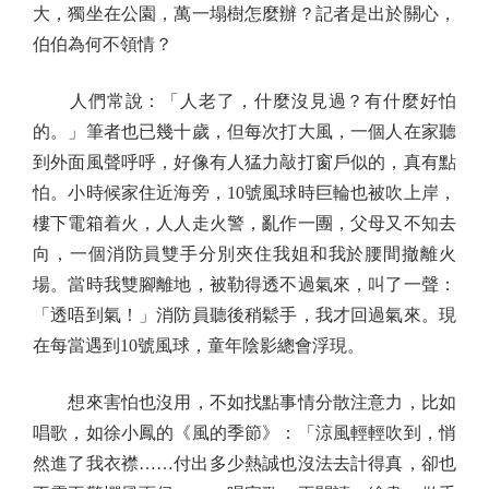
大，獨坐在公園，萬一塌樹怎麼辦？記者是出於關心，
伯伯為何不領情？
人們常說：「人老了，什麼沒見過？有什麼好怕
的。」筆者也已幾十歲，但每次打大風，一個人在家聽
到外面風聲呼呼，好像有人猛力敲打窗戶似的，真有點
怕。小時候家住近海旁，10號風球時巨輪也被吹上岸，
樓下電箱着火，人人走火警，亂作一團，父母又不知去
向，一個消防員雙手分別夾住我姐和我於腰間撤離火
場。當時我雙腳離地，被勒得透不過氣來，叫了一聲：
「透唔到氣！」消防員聽後稍鬆手，我才回過氣來。現
在每當遇到10號風球，童年陰影總會浮現。
想來害怕也沒用，不如找點事情分散注意力，比如
唱歌，如徐小鳳的《風的季節》：「涼風輕輕吹到，悄
然進了我衣襟……付出多少熱誠也沒法去計得真，卻也