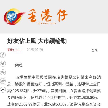
好友佔上風 大市續輪動
2025-07-29
香港仔 P10
分享
樊超
市場憧憬中國與美國在瑞典貿易談判帶來利好消
息，港股昨反覆造好，恒指高開70點後，迅即攀上全日
高位25,667點，升279點，其後回順。在資金追捧創新藥
及內險股下，恒指以25,562點收市，升173點或0.68%。
成交額2,502.99億元，北水佔53.3%，續為港股高企資金