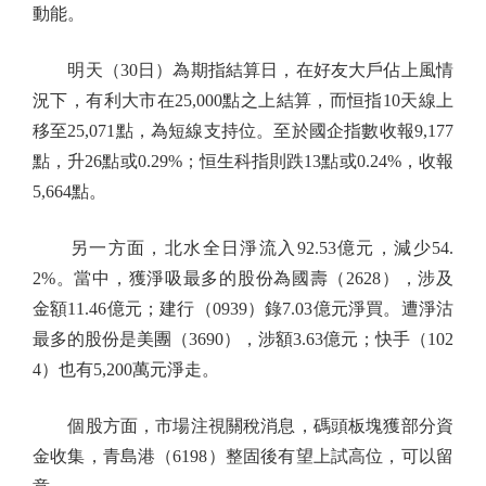
動能。
明天（30日）為期指結算日，在好友大戶佔上風情
況下，有利大市在25,000點之上結算，而恒指10天線上
移至25,071點，為短線支持位。至於國企指數收報9,177
點，升26點或0.29%；恒生科指則跌13點或0.24%，收報
5,664點。
另一方面，北水全日淨流入92.53億元，減少54.
2%。當中，獲淨吸最多的股份為國壽（2628），涉及
金額11.46億元；建行（0939）錄7.03億元淨買。遭淨沽
最多的股份是美團（3690），涉額3.63億元；快手（102
4）也有5,200萬元淨走。
個股方面，市場注視關稅消息，碼頭板塊獲部分資
金收集，青島港（6198）整固後有望上試高位，可以留