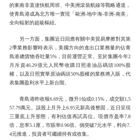
的東南非直達快航周班、中美洲滾裝航線等戰略通道，
使青島港成為北方唯一實現「歐洲-地中海-非洲-南美」
全向輻射的超級樞紐。
另一方面，集團近日回應有關中美貿易摩擦對其第
2季業務影響時表示，美國方向的進出口業務量約佔青
島港總貨物吞吐量5%，目前運營正常。至於集團今年2
月斥資46.29億元人民幣收購日照港油品碼頭100%股
權，以及日照實華原油碼頭50%股權的業務將入賬，代
表集團盈利水平上新台階。
青島港昨收報6.69元，微升1仙或0.15%，成交額1,5
57.79萬元。該股上月升上6.95元新高後整固，近日呈現
三重底上升形態，有利估值再試高位。現價市盈率7.8
倍，息率5.1厘，市賬率0.96倍。倘突破7元水平，料向7.
4元推進，投資者可繼續持有或收集。