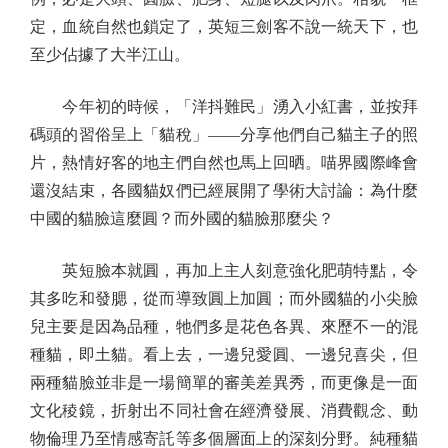
定，血統自然也鎖定了，英短三劍客不說一統天下，也
至少佔據了大半江山。
今年初的時候，「洋抖難民」湧入小紅書，並按拜
碼頭的習俗呈上「貓稅」——分享他們自己貓主子的照
片，熱情好客的地主們自然也馬上回晒。喵界國際峰會
還沒結束，各國貓奴們已經展開了學術大討論：為什麼
中國的貓臉這麼圓？而外國的貓臉那麼尖？
英短臉本就圓，再加上主人刻意強化肥萌特點，令
其多吃和發腮，從而導致圓上加圓；而外國貓的小尖臉
兒主要是因為品種，牠們多是花色各異、來歷不一的混
種貓，即土貓。看上去，一邊兒愛圓、一邊兒喜尖，但
兩種貓臉並非是一場簡單的審美差異秀，而更像是一面
文化稜鏡，折射出不同社會在經濟發展、消費觀念、動
物倫理乃至情感寄託等多個層面上的深刻分野。純種貓