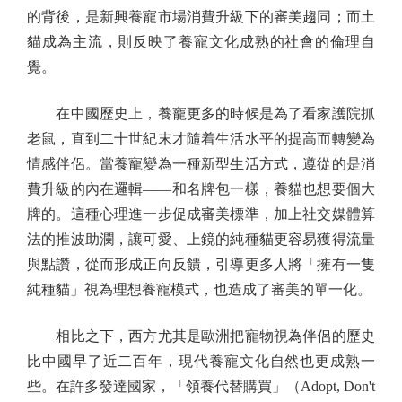
的背後，是新興養寵市場消費升級下的審美趨同；而土
貓成為主流，則反映了養寵文化成熟的社會的倫理自
覺。
在中國歷史上，養寵更多的時候是為了看家護院抓
老鼠，直到二十世紀末才隨着生活水平的提高而轉變為
情感伴侶。當養寵變為一種新型生活方式，遵從的是消
費升級的內在邏輯——和名牌包一樣，養貓也想要個大
牌的。這種心理進一步促成審美標準，加上社交媒體算
法的推波助瀾，讓可愛、上鏡的純種貓更容易獲得流量
與點讚，從而形成正向反饋，引導更多人將「擁有一隻
純種貓」視為理想養寵模式，也造成了審美的單一化。
相比之下，西方尤其是歐洲把寵物視為伴侶的歷史
比中國早了近二百年，現代養寵文化自然也更成熟一
些。在許多發達國家，「領養代替購買」（Adopt, Don't