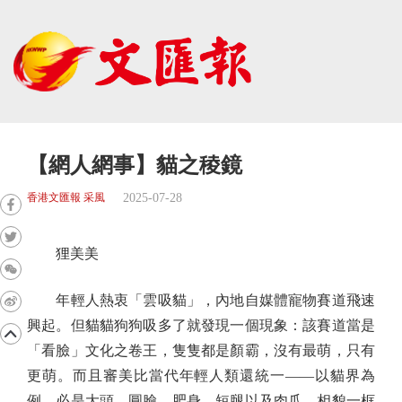
【網人網事】貓之稜鏡
2025-07-28
香港文匯報 采風
狸美美
年輕人熱衷「雲吸貓」，內地自媒體寵物賽道飛速
興起。但貓貓狗狗吸多了就發現一個現象：該賽道當是
「看臉」文化之卷王，隻隻都是顏霸，沒有最萌，只有
更萌。而且審美比當代年輕人類還統一——以貓界為
例，必是大頭、圓臉、肥身、短腿以及肉爪。相貌一框