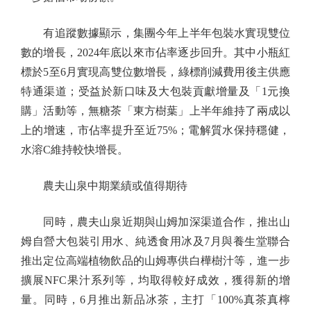
有追蹤數據顯示，集團今年上半年包裝水實現雙位
數的增長，2024年底以來市佔率逐步回升。其中小瓶紅
標於5至6月實現高雙位數增長，綠標削減費用後主供應
特通渠道；受益於新口味及大包裝貢獻增量及「1元換
購」活動等，無糖茶「東方樹葉」上半年維持了兩成以
上的增速，市佔率提升至近75%；電解質水保持穩健，
水溶C維持較快增長。
農夫山泉中期業績或值得期待
同時，農夫山泉近期與山姆加深渠道合作，推出山
姆自營大包裝引用水、純透食用冰及7月與養生堂聯合
推出定位高端植物飲品的山姆專供白樺樹汁等，進一步
擴展NFC果汁系列等，均取得較好成效，獲得新的增
量。同時，6月推出新品冰茶，主打「100%真茶真檸