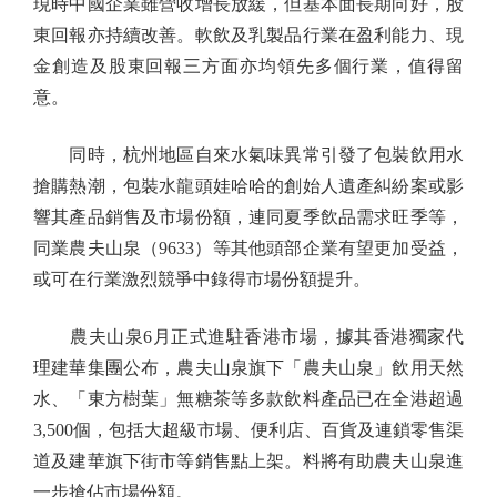
現時中國企業雖營收增長放緩，但基本面長期向好，股
東回報亦持續改善。軟飲及乳製品行業在盈利能力、現
金創造及股東回報三方面亦均領先多個行業，值得留
意。
同時，杭州地區自來水氣味異常引發了包裝飲用水
搶購熱潮，包裝水龍頭娃哈哈的創始人遺產糾紛案或影
響其產品銷售及市場份額，連同夏季飲品需求旺季等，
同業農夫山泉（9633）等其他頭部企業有望更加受益，
或可在行業激烈競爭中錄得市場份額提升。
農夫山泉6月正式進駐香港市場，據其香港獨家代
理建華集團公布，農夫山泉旗下「農夫山泉」飲用天然
水、「東方樹葉」無糖茶等多款飲料產品已在全港超過
3,500個，包括大超級市場、便利店、百貨及連鎖零售渠
道及建華旗下街市等銷售點上架。料將有助農夫山泉進
一步搶佔市場份額。