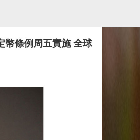
定幣條例周五實施 全球