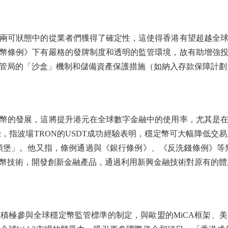
可狀態中的從業者們獲得了確定性，這使得香港有望超越全球
幣條例》下有嚴格的發牌制度和透明的監管環境，故有助增強
管局的「沙盒」機制和儲備資產保護措施（如納入存款保障計劃
的發展，這將提升港元在全球數字金融中的使用率，尤其是在
，指波場TRON的USDT成功經驗表明，穩定幣可大幅降低交
橋頭堡」。他又指，條例通過與《銀行條例》、《反洗錢條例》等無
幣技術，開發創新金融產品，通過利用新興金融技術對原有的體
極參與全球穩定幣監管標準的制定，與歐盟的MiCA框架、美