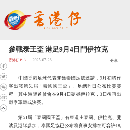
參戰泰王盃 港足9月4日鬥伊拉克
2025-07-28
香港仔 P13
分享
中國香港足球代表隊獲泰國足總邀請，9月初將作
客出戰第51屆「泰國國王盃」。足總昨日公布比賽賽
程，其中港隊首仗會在9月4日硬撼伊拉克，3日後再出
戰季軍戰或決賽。
第51屆「泰國國王盃」有東道主泰國、伊拉克、斐
濟及港隊參加，泰國足協已公布將賽事安排在可容許18,