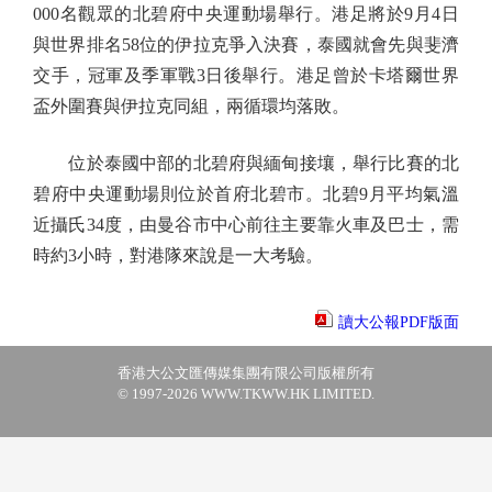
000名觀眾的北碧府中央運動場舉行。港足將於9月4日
與世界排名58位的伊拉克爭入決賽，泰國就會先與斐濟
交手，冠軍及季軍戰3日後舉行。港足曾於卡塔爾世界
盃外圍賽與伊拉克同組，兩循環均落敗。
位於泰國中部的北碧府與緬甸接壤，舉行比賽的北
碧府中央運動場則位於首府北碧市。北碧9月平均氣溫
近攝氏34度，由曼谷市中心前往主要靠火車及巴士，需
時約3小時，對港隊來說是一大考驗。
讀大公報PDF版面
香港大公文匯傳媒集團有限公司版權所有
© 1997-2026 WWW.TKWW.HK LIMITED.