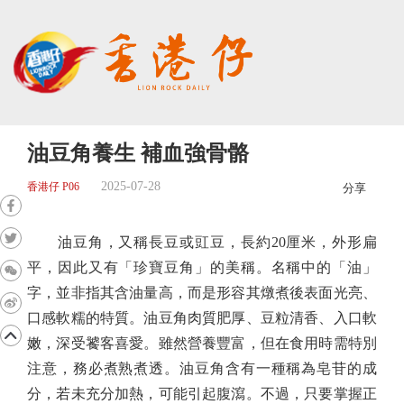
油豆角養生 補血強骨骼
2025-07-28
香港仔 P06
分享
油豆角，又稱長豆或豇豆，長約20厘米，外形扁
平，因此又有「珍寶豆角」的美稱。名稱中的「油」
字，並非指其含油量高，而是形容其燉煮後表面光亮、
口感軟糯的特質。油豆角肉質肥厚、豆粒清香、入口軟
嫩，深受饕客喜愛。雖然營養豐富，但在食用時需特別
注意，務必煮熟煮透。油豆角含有一種稱為皂苷的成
分，若未充分加熱，可能引起腹瀉。不過，只要掌握正