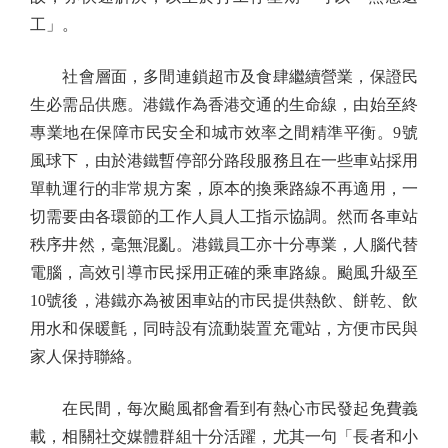
工」。
社會層面，多間連鎖超市及食肆繼續營業，保證民
生必需品供應。港鐵作為香港交通的生命線，由始至終
專業地在保障市民安全和城市效率之間精準平衡。9號
風球下，由於港鐵暫停部分路段服務且在一些車站採用
單軌運行的非常規方案，原本的換乘路線不再適用，一
切需要由各環節的工作人員人工指示協調。然而各車站
秩序井然，毫無混亂。港鐵員工亦十分專業，人腦代替
電腦，高效引導市民採用正確的乘車路線。颱風升級至
10號後，港鐵亦為被困車站的市民提供熱飲、餅乾、飲
用水和保暖氈，同時設有流動裝置充電站，方便市民與
家人保持聯絡。
在民間，每次颱風都會看到有熱心市民發起免費義
載，相關社交媒體群組十分活躍，尤其一句「長者和小