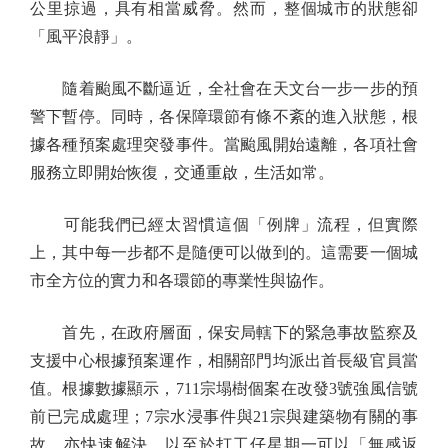
公里掠過，具有相當威脅。然而，整個城市的狀態卻
「風平浪靜」。
隨着颱風不斷逼近，全社會在天文台一步一步的預
警下暫停。同時，各保障環節有條不紊的進入狀態，根
據各種預案處理突發事件。當颱風開始遠離，各項社會
服務立即開始恢復，交通重啟，生活如常。
可能我們已經太習慣這個「例牌」流程，但實際
上，其中每一步都不是隨便可以做到的。這需要一個城
市全方位的實力和各環節的專業性與協作。
首先，在政府層面，保安局轄下的緊急事故監察及
支援中心根據預案運作，相關部門均派出首長級官員當
值。根據數據顯示，711宗塌樹個案在改發3號強風信號
前已完成處理；7宗水浸事件與21宗與建築物有關的事
故，亦快速解決，以至於打工仔星期一可以「無感返