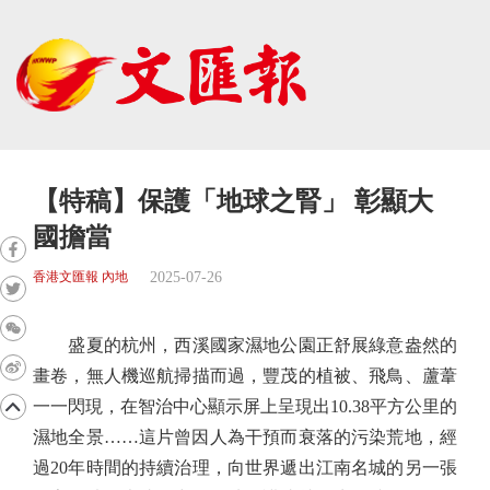
【特稿】保護「地球之腎」 彰顯大
國擔當
2025-07-26
香港文匯報 內地
盛夏的杭州，西溪國家濕地公園正舒展綠意盎然的
畫卷，無人機巡航掃描而過，豐茂的植被、飛鳥、蘆葦
一一閃現，在智治中心顯示屏上呈現出10.38平方公里的
濕地全景……這片曾因人為干預而衰落的污染荒地，經
過20年時間的持續治理，向世界遞出江南名城的另一張