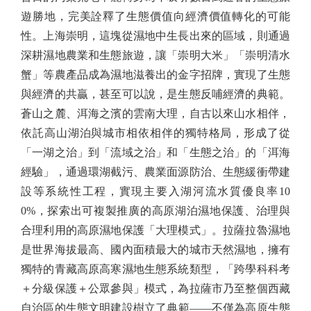
遊勝地，完美詮釋了生態價值向經濟價值轉化的可能
性。上海崇明，這塊從濕地中生長出來的區域，則通過
深耕濕地農業和生態旅遊，讓「崇明大米」「崇明清水
蟹」等農產品成為濕地滋養出的金字招牌，實現了生態
與經濟的共贏，甚至可以說，是生態反哺經濟的典範。
蒼山之麓、洱海之濱的雲南大理，自古以來山水相伴，
依託高山湖泊與城市相依相伴的獨特格局，形成了從
「一湖之治」到「流域之治」和「生態之治」的「洱海
經驗」，通過環湖截污、農業面源防治、生態緩衝帶建
設等系統性工程，實現主要入湖河流水質優良率10
0%，探索出可複製推廣的高原湖泊濕地保護、治理與
合理利用的高原濕地保護「大理模式」。拉薩拉魯濕地
是世界海拔最高、國內面積最大的城市天然濕地，擁有
獨特的青藏高原高寒濕地生態系統類型，「跨學科科考
＋分級保護＋公眾參與」模式，為拉薩市乃至整個西藏
自治區的生態文明建設樹立了典範——不僅為高原生態