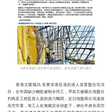
●建造業總工會對事件表達關注。建造業總工會Fb圖片
香港文匯報訊 長實安達臣道的港人首置盤住宅項
目，去年因缺少鋼筋被勒令停工，早前又被爆出地盤分
判商及工程監督人員的貪污醜聞，近日地盤再出現違規
高空作業，有工人在無戴安全頭盔下，伸出半身在高空