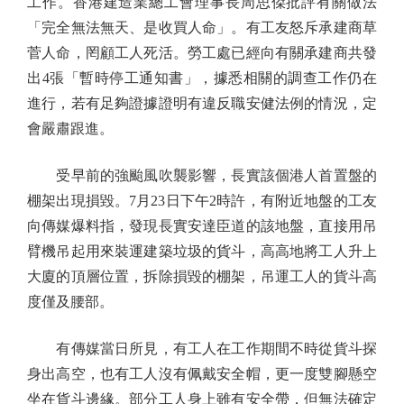
工作。香港建造業總工會理事長周思傑批評有關做法
「完全無法無天、是收買人命」。有工友怒斥承建商草
菅人命，罔顧工人死活。勞工處已經向有關承建商共發
出4張「暫時停工通知書」，據悉相關的調查工作仍在
進行，若有足夠證據證明有違反職安健法例的情況，定
會嚴肅跟進。
受早前的強颱風吹襲影響，長實該個港人首置盤的
棚架出現損毀。7月23日下午2時許，有附近地盤的工友
向傳媒爆料指，發現長實安達臣道的該地盤，直接用吊
臂機吊起用來裝運建築垃圾的貨斗，高高地將工人升上
大廈的頂層位置，拆除損毀的棚架，吊運工人的貨斗高
度僅及腰部。
有傳媒當日所見，有工人在工作期間不時從貨斗探
身出高空，也有工人沒有佩戴安全帽，更一度雙腳懸空
坐在貨斗邊緣。部分工人身上雖有安全帶，但無法確定