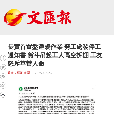
長實首置盤違規作業 勞工處發停工
通知書 貨斗吊起工人高空拆棚 工友
怒斥草菅人命
2025-07-26
香港文匯報 港聞