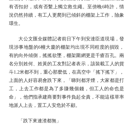
有否扣好，或有否繫上獨立救生繩。至傍晚6時許，情
況仍然持續，有工人更爬到已傾斜的棚架上工作，險象
環生。
大公文匯全媒體記者前日下午到安達臣道現場，發
現涉事地盤的6幢大廈的棚架均出現不同程度的損毀，
有的向外傾側，搖搖欲墜，棚架圍網更是千瘡百孔。兩
名分別姓何、姓黃的工友對記者表示，該裝載工人的貨
斗1.2米都不到，重心那麼低，在高空中「搖下搖下」，
上面的人好容易會跌下來，「睇到都牙煙，大家都是打
工，上去工作都是為了多賺幾個錢，但工人的命也是
命」，他們指承建商要對事件負起全責，不能這樣草率
地派人上去，置工人安危於不顧。
「跌下來連渣都無」