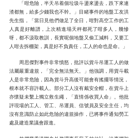
「咁危險，半天吊着個垃圾斗盪來盪去，跌下來連
渣都無，給多少錢我也不幹。」目睹事件的地盤工友洪
先生指，「當日見他們做足了全日，咁對高空工作的工
人真是好離譜，上次精進塌天秤都死了咁多人，幾慘
呀，都不汲取教訓，長實呢個地盤又偷工減料，又要工
人咁去拆棚架，真是好不負責任，工人的命也是命。」
周思傑對事件非常憤怒，批評以貨斗吊運工人的做
法屬嚴重違規，「完全無法無天。」他強調，用貨斗載
人是非常危險，因為貨斗升高後可能會有搖擺等情況，
根本就不容許載人。部分工人沒有戴安全帽，在貨斗上
亦懷疑未繫上獨立救生繩，「直情係收買人命」。他批
評現場的工人、管工、吊運員、信號員及安全主任，均
沒有意識防止如此危險的違規操作，已將事件通知勞工
處及建造業議會跟進。