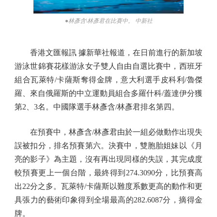
●林彥含\林彥君在比賽中。 中新社
香港文匯報訊 據新華社報道，在日前進行的新加坡
游泳世錦賽花樣游泳女子雙人自由自選比賽中，西班牙
組合瓦萊特/卡薩斯奪得金牌，意大利選手皮科利/魯傑
羅、來自俄羅斯的中立運動員組合多羅什科/蓋達伊分獲
第2、3名。中國隊選手林彥含/林彥君排名第四。
在預賽中，林彥含/林彥君由於一組必做動作出現失
誤被扣分，排名預賽第六。決賽中，雙胞胎姐妹以《月
亮的影子》為主題，沒有再出現同樣的失誤，其完成度
較預賽更上一個台階，最終得到274.3090分，比預賽高
出22分之多。瓦萊特/卡薩斯以難度系數更高的動作和更
具張力的藝術印象得到全場最高的282.6087分，摘得金
牌。