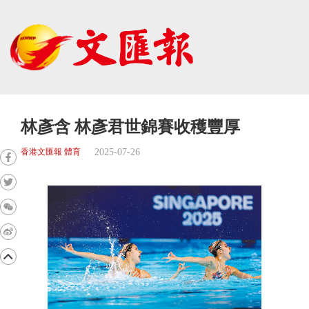
林彥含 林彥君世錦賽收穫豐厚
2025-07-26
香港文匯報 體育