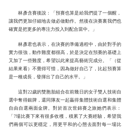
林彥含賽後說：「預賽也算是給我們提了一個醒，
讓我們更加仔細地去做必做動作。然後在決賽裏我們也
確實是把更多的專注力投入到配合當中。」
林彥君也表示，在決賽的準備過程中，由於對手的
實力很強，動作難度都很高，於是決定在預賽的基礎上
又加了一些難度，希望以此來提高藝術完成分。「（從
結果來看）不覺得可惜，因為做好自己了，比起預賽算
是一種成長，發揮出了自己的水平。」
這對22歲的雙胞胎組合在前幾日的女子雙人技術自
選中奪得銀牌，還同隊友一起贏得集體技術自選和集體
自由自選兩面金牌。對於首次世錦賽之旅她們表示：
「7場比賽下來有很多收穫，積累了大賽經驗，希望我
們兩個可以更穩定，用更平和的心態去面對每一場比