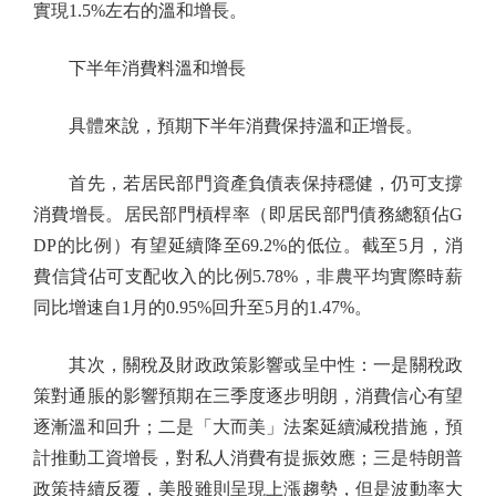
實現1.5%左右的溫和增長。
下半年消費料溫和增長
具體來說，預期下半年消費保持溫和正增長。
首先，若居民部門資產負債表保持穩健，仍可支撐
消費增長。居民部門槓桿率（即居民部門債務總額佔G
DP的比例）有望延續降至69.2%的低位。截至5月，消
費信貸佔可支配收入的比例5.78%，非農平均實際時薪
同比增速自1月的0.95%回升至5月的1.47%。
其次，關稅及財政政策影響或呈中性：一是關稅政
策對通脹的影響預期在三季度逐步明朗，消費信心有望
逐漸溫和回升；二是「大而美」法案延續減稅措施，預
計推動工資增長，對私人消費有提振效應；三是特朗普
政策持續反覆，美股雖則呈現上漲趨勢，但是波動率大