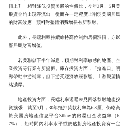
幅上升，相對降低投資美股的性價比，今年3月、5月美
股資金均出現淨流出，從而在一定程度上削弱美國居民
的財富效應，預料對整體消費增長有所掣肘。
此外，長端利率持續維持高位制約房價漲幅，亦影
響居民財富增值。
若美聯儲下半年減息，預期對利率敏感的地產、企
業投資等行業有所提振。庫存投資方面，「搶進口」明
顯帶動中游補庫，但下游受經濟放緩影響、上游觀望情
緒濃厚。
地產投資方面，長端利率遲遲未見回落掣肘地產投
資擴張，截至5月，30年抵押貸款利率為6.8厘、仍略高
於美國房地產信息平台Zillow的房屋租金收益率（6.
7%），短時間內利率水平或依然對房地產投資有一定