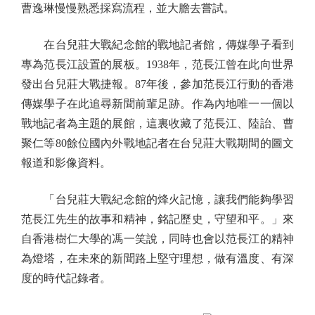
曹逸琳慢慢熟悉採寫流程，並大膽去嘗試。
在台兒莊大戰紀念館的戰地記者館，傳媒學子看到
專為范長江設置的展板。1938年，范長江曾在此向世界
發出台兒莊大戰捷報。87年後，參加范長江行動的香港
傳媒學子在此追尋新聞前輩足跡。作為內地唯一一個以
戰地記者為主題的展館，這裏收藏了范長江、陸詒、曹
聚仁等80餘位國內外戰地記者在台兒莊大戰期間的圖文
報道和影像資料。
「台兒莊大戰紀念館的烽火記憶，讓我們能夠學習
范長江先生的故事和精神，銘記歷史，守望和平。」來
自香港樹仁大學的馮一笑說，同時也會以范長江的精神
為燈塔，在未來的新聞路上堅守理想，做有溫度、有深
度的時代記錄者。