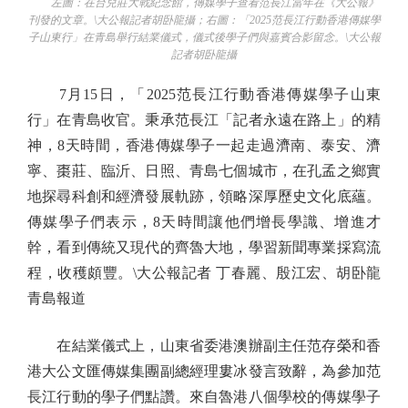
左圖：在台兒莊大戰紀念館，傳媒學子查看范長江當年在《大公報》
刊發的文章。\大公報記者胡卧龍攝；右圖：「2025范長江行動香港傳媒學
子山東行」在青島舉行結業儀式，儀式後學子們與嘉賓合影留念。\大公報
記者胡卧龍攝
7月15日，「2025范長江行動香港傳媒學子山東
行」在青島收官。秉承范長江「記者永遠在路上」的精
神，8天時間，香港傳媒學子一起走過濟南、泰安、濟
寧、棗莊、臨沂、日照、青島七個城市，在孔孟之鄉實
地探尋科創和經濟發展軌跡，領略深厚歷史文化底蘊。
傳媒學子們表示，8天時間讓他們增長學識、增進才
幹，看到傳統又現代的齊魯大地，學習新聞專業採寫流
程，收穫頗豐。\大公報記者 丁春麗、殷江宏、胡卧龍
青島報道
在結業儀式上，山東省委港澳辦副主任范存榮和香
港大公文匯傳媒集團副總經理婁冰發言致辭，為參加范
長江行動的學子們點讚。來自魯港八個學校的傳媒學子