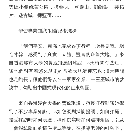
雲隱小鎮綠茶公園，搓藥丸、登泰山、誦論語、製拓
片、遊古城、採藍莓……
學習專業知識 初嘗記者滋味
「我們平安、圓滿地完成各項行程，增長見識、增
進才幹，感受到了真實、立體、豐富的齊魯大地。」來
自香港城市大學的黃逸飛感慨地說，8天時間有些短，
讓他們對有着悠久歷史的齊魯大地流連忘返；8天時間
也足夠長，讓他們得以在一家家企業、一座座城市的參
訪中，勾勒出中國式現代化的山東藍圖。
來自香港浸會大學的曹逸琳說，范長江行動讓她學
到了不少專業知識，比如怎麼列採訪提綱，如何拍攝，
接受採訪時如何表達，稿件撰寫時如何選擇角度，以及
一個報紙版面的稿件構成等等。在指導老師的引領下，