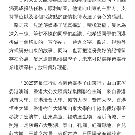
滿完成採訪任務，順利結業。他還向山東的主辦方、支
持單位以及各個採訪點的熱情接待表達了衷心的感謝。
一路走來，見證傳媒學子認真採訪、積極寫稿，婁冰為
深入一線、筆耕不輟的同學們點讚。他希望同學們回港
後做一個移動的「宣傳站」，通過文字、照片、視頻等
方式講好山東的故事。同時，也要把這份美好的記憶留
存在心裏。婁冰還鼓勵傳媒學子，未來可以選擇傳媒行
業繼續深耕，放飛傳媒理想。
「2025范長江行動香港傳媒學子山東行」由山東省
委港澳辦、香港大公文匯傳媒集團聯合主辦，來自香港
城市大學、香港浸會大學、嶺南大學、暨南大學、香港
恒生大學、香港樹仁大學和山東大學的十餘名傳媒學子
參訪了宏濟堂、山東高速、福瑞達生物、臨沂商城、日
照港，足跡遍布大明湖、泰山、孔廟、紅荷濕地、台兒
莊古城、王羲之故居、琅琊古城、日照陽光海岸綠道、