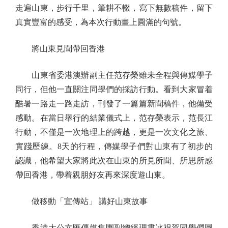
走遍山東，步行千里，筆耕不輟，寫下無數稿件，留下
真實豐富的感受，為本次行動畫上圓滿的句號。
將山東見聞帶回香港
山東省委港澳辦副主任范存榮雖未全程與傳媒學子
同行，但他一直關注同學們的採訪行動。看到大家冒着
酷暑一路走一路走訪，刊發了一篇篇新聞稿件，他備受
感動。在當日舉行的結業儀式上，范存榮表示，范長江
行動，不僅是一次地理上的跨越，更是一次文化之旅、
實踐歷練。8天的行程，傳媒學子們對山東有了初步的
認識，他希望大家將此次在山東的所見所聞、所思所感
帶回香港，帶着親朋好友再來深度遊山東。
做移動「宣傳站」 講好山東故事
香港大公文匯傳媒集團副總經理婁冰祝賀同學們圓