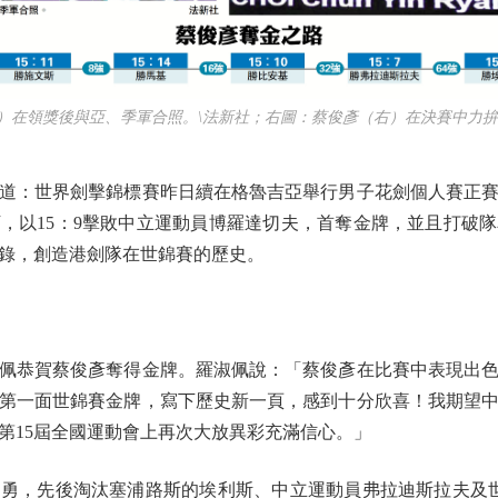
領獎後與亞、季軍合照。\法新社；右圖：蔡俊彥（右）在決賽中力拚
：世界劍擊錦標賽昨日續在格魯吉亞舉行男子花劍個人賽正賽
，以15：9擊敗中立運動員博羅達切夫，首奪金牌，並且打破
錄，創造港劍隊在世錦賽的歷史。
恭賀蔡俊彥奪得金牌。羅淑佩說：「蔡俊彥在比賽中表現出色
第一面世錦賽金牌，寫下歷史新一頁，感到十分欣喜！我期望
的第15屆全國運動會上再次大放異彩充滿信心。」
，先後淘汰塞浦路斯的埃利斯、中立運動員弗拉迪斯拉夫及世