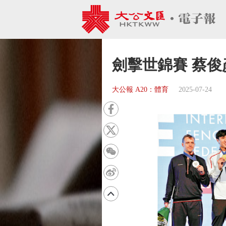
劍擊世錦賽 蔡
大公報 A20：體育
2025-07-24