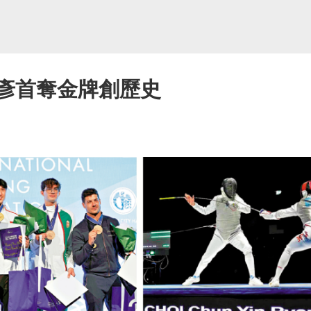
俊彥首奪金牌創歷史