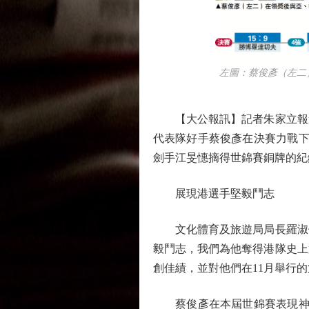
左圖：蔡俊彥（左二）在
【大公報訊】記者朱家立報道
代表隊好手蔡俊彥在決賽力戰下
劍手江旻憓摘得世錦賽銅牌的紀
展現港選手堅毅鬥志
文化體育及旅遊局局長羅淑佩
毅鬥志，我們為他奪得港隊史上
創佳績，並對他們在11月舉行
蔡俊彥在本屆世錦賽表現神勇