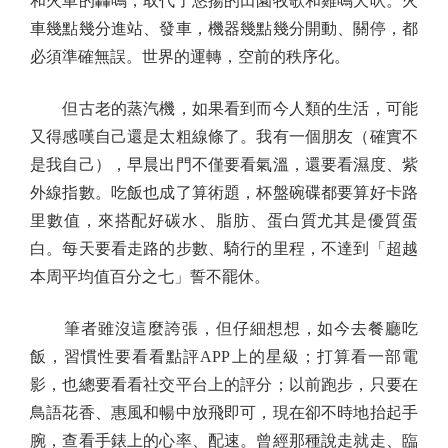
和火車的轟鳴，取代了悠揚的田園牧歌和雞鳴犬吠。火
車幾點幾分進站、發車，機器幾點幾分開動、關停，都
必須準確無誤。世界的運轉，空前的秩序化。
但古老的蒸汽機，如果看到而今人類的生活，可能
又得感嘆自己還是太粗線條了。我有一個朋友（確實不
是我自己），早晨出門不僅要看氣溫，還要看濕度、紫
外線指數。吃飯也成了算術題，杯盤碗碟都要算好卡路
里數值，來搭配好碳水、脂肪、蛋白質尤其是優質蛋
白。每天要看走路的步數、騎行的里程，不達到「超越
本周平均值百分之七」誓不罷休。
筆者雖沒這麼誇張，但仔細想想，如今去餐廳吃
飯，習慣性要看看點評APP上的星級；打算看一部電
影，也總要看看社交平台上的評分；以前跑步，只要在
鳥語花香、惠風和暢中放飛即可，現在卻不時地抬起手
腕，查看手錶上的心率、配速。曾經那種說走就走、臨