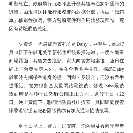
明顯死亡。政府飛行服務隊直升機其後奉召將郭靄筠的
遺體，由現場送往飛行服務隊的啟德分部，再由「黑箱
車」移送往殮房。警方暫將案件列作屍體發現跟進，死
因有待驗屍後確定。
失蹤逾一周最終證實死亡的Daisy，中學生，她於7
月14日下午離開美孚新邨住所後乘搭港鐵，一度在樂富
商場露面，其後失去蹤影。家人向警方報案後，連日在
網上平台發帖尋人外，亦在全港多區搜尋。據悉Daisy
離家時有攜帶香港身份證、回鄉卡及現金，但沒有帶手
提電話。警方經翻查大量閉路電視後，發現Daisy最後
露面時是往獅子山郊野公園上山方向，遂於前日（22
日）晚上黃雨下，聯同消防員登山搜索，其間民間搜索
隊香港守望者服務團隊員亦有加入通宵協助搜尋。
至昨日早上，警方、民安隊、消防員及香港守望者