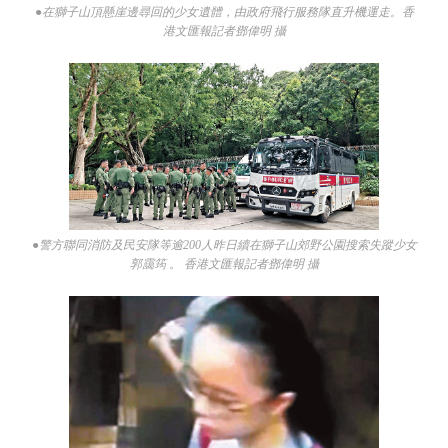
●在獅子山頂懸崖邊尋回的少女遺體，由政府飛行服務隊直升機運走。香
港文匯報記者鄧偉明 攝
●警方聯同消防及民安隊等逾200人昨日續在獅子山郊野公園搜索失蹤少女
郭靄筠 。 香港文匯報記者鄧偉明 攝