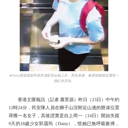
●Daisy最後露面時身穿淺藍色短袖上衣、黑色長褲、戴黑框眼鏡及攜有一
個紅色背包。
香港文匯報訊（記者 蕭景源）昨日（23日）中午約
12時24分，民安隊人員在獅子山頂附近山邊的懸崖位置
尋獲一名女子，其後證實是自上周一（14日）開始失蹤
9天的18歲少女郭靄筠（Daisy），惜她已無呼吸脈搏，