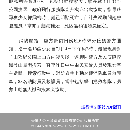
服務團等逾200人，包括出動搜索犬，續在獅子山郊野
公園搜尋，政府飛行服務隊直升機亦出動協助，惜最終
尋獲少女郭靄筠時，她已明顯死亡，估計失蹤期間她曾
遭颱風「韋帕」襲港摧殘，死因需稍後驗屍確定。
消防處指，處方於前日傍晚6時58分接獲警方通
知，指一名18歲少女自7月14日下午約3時，最後現身獅
子山郊野公園上山方向後失蹤，遂聯同警方及民安隊摸
黑登山展開搜索，直至昨日中午由民安隊人員發現女事
主遺體。搜索行動中，消防處共出動24輛消防車及救護
車，83名消防員及救護員，當中包括攀山拯救專隊，另
亦出動無人機和搜索犬協助。
讀香港文匯報PDF版面
香港大公文匯傳媒集團有限公司版權所有
© 1997-2026 WWW.TKWW.HK LIMITED.