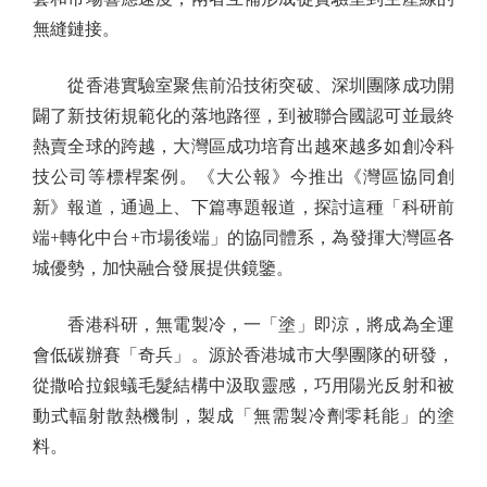
無縫鏈接。
從香港實驗室聚焦前沿技術突破、深圳團隊成功開
闢了新技術規範化的落地路徑，到被聯合國認可並最終
熱賣全球的跨越，大灣區成功培育出越來越多如創冷科
技公司等標桿案例。《大公報》今推出《灣區協同創
新》報道，通過上、下篇專題報道，探討這種「科研前
端+轉化中台+市場後端」的協同體系，為發揮大灣區各
城優勢，加快融合發展提供鏡鑒。
香港科研，無電製冷，一「塗」即涼，將成為全運
會低碳辦賽「奇兵」。源於香港城市大學團隊的研發，
從撒哈拉銀蟻毛髮結構中汲取靈感，巧用陽光反射和被
動式輻射散熱機制，製成「無需製冷劑零耗能」的塗
料。