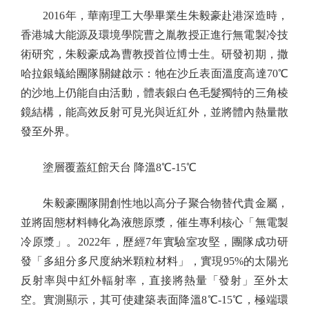
2016年，華南理工大學畢業生朱毅豪赴港深造時，
香港城大能源及環境學院曹之胤教授正進行無電製冷技
術研究，朱毅豪成為曹教授首位博士生。研發初期，撒
哈拉銀蟻給團隊關鍵啟示：牠在沙丘表面溫度高達70℃
的沙地上仍能自由活動，體表銀白色毛髮獨特的三角棱
鏡結構，能高效反射可見光與近紅外，並將體內熱量散
發至外界。
塗層覆蓋紅館天台 降溫8℃-15℃
朱毅豪團隊開創性地以高分子聚合物替代貴金屬，
並將固態材料轉化為液態原漿，催生專利核心「無電製
冷原漿」。2022年，歷經7年實驗室攻堅，團隊成功研
發「多組分多尺度納米顆粒材料」，實現95%的太陽光
反射率與中紅外輻射率，直接將熱量「發射」至外太
空。實測顯示，其可使建築表面降溫8℃-15℃，極端環