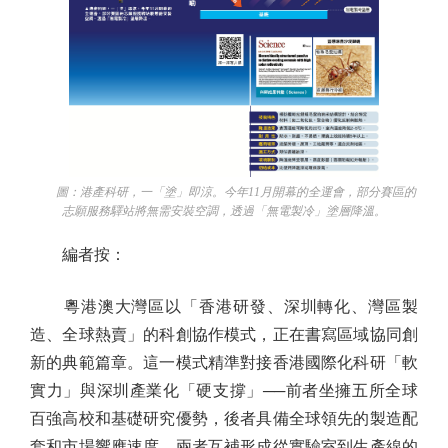
圖：港產科研，一「塗」即涼。今年11月開幕的全運會，部分賽區的
志願服務驛站將無需安裝空調，透過「無電製冷」塗層降溫。
編者按：
粵港澳大灣區以「香港研發、深圳轉化、灣區製
造、全球熱賣」的科創協作模式，正在書寫區域協同創
新的典範篇章。這一模式精準對接香港國際化科研「軟
實力」與深圳產業化「硬支撐」──前者坐擁五所全球
百強高校和基礎研究優勢，後者具備全球領先的製造配
套和市場響應速度，兩者互補形成從實驗室到生產線的