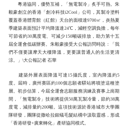
粵港協同，優勢互補，「無電製冷」炙手可熱。朱
毅豪創立的香港「創冷科技i2Cool」公司，其製冷塗料
覆蓋香港體育館（紅館）天台的面積達9700㎡，炎熱夏
季建築表面預計平均降溫達24℃，減輕空調負擔，每年
可節省約30萬度電、可減少150噸碳排放，助力第十五
屆全運會低碳辦賽。朱毅豪接受大公報訪問時說：「我
們不僅要讓摩天大樓降溫，更要讓普通人的生活更清
涼。」\大公報記者 石華
建築外層表面降溫可達15攝氏度，室內降溫約5
度。屆時，廣州賽區約100個志願者驛站將噴塗這種塗
層。初步估算，今屆全運會志願服務演練及賽事上崗期
間，「無電製冷」技術將提供50萬瓦製冷量，節約38萬
度電，減排量約200噸。這項技術源於香港城市大學團
隊研發，團隊從撒哈拉銀蟻毛髮結構中汲取靈感，形成
「香港研發+廣東轉化」產研協同模式。