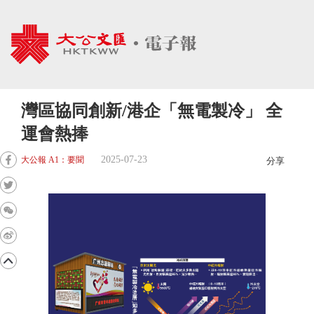
灣區協同創新/港企「無電製冷」 全
運會熱捧
2025-07-23
大公報 A1：要聞
分享