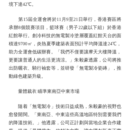
境下達42℃。
第15屆全運會將於11月9至21日舉行，香港賽區將
承辦8個競賽項目，籃球賽（男子22歲以下組）於香港
紅館舉行。創冷科技的無電製冷塗層覆蓋紅館天台的面
積達9700㎡，炎熱夏季建築表面預計平均降溫達24℃，
助力全運會低碳辦賽。「我們不僅要讓摩天大樓降溫，
更要讓普通人的生活更清涼。」朱毅豪透露，公司將推
出防曬衣、騎行袖套等，並研發「無電製冷瓷磚」，推
動綠色建築升級。
量體裁衣 瞄準東南亞中東市場
隨着「無電製冷」技術日益成熟，朱毅豪的視野也
愈發開闊。「東南亞、中東這些高溫地區特別需要我們
的降溫技術。」他透露，公司正計劃與當地企業合作建