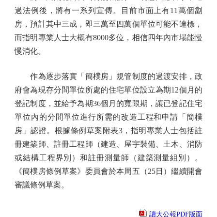
過法例後，將有一系列宣傳。目前市面上有11萬個劏
房，預計其中三成，即三萬至四萬個單位可能不達標，
而指明專業人士大概有8000多位，相信四年內市場能慢
慢消化。
作為逐步落實「簡樸房」規管制度的過渡安排，政
府會為現存分間單位所處的住宅單位設立為期12個月的
登記制度，並給予為期36個月的寬限期，讓已登記住宅
單位內的分間單位進行所需的改造工程和申請「簡樸
房」認證。根據條例草案附表3，指明專業人士包括註
冊建築師、註冊工程師（建造、屋宇裝備、土木、消防
或結構工程界別）和註冊測量師（建築測量組別）。
《簡樸房條例草案》委員會於本周五（25日）繼續開會
審議條例草案。
讀大公報PDF版面