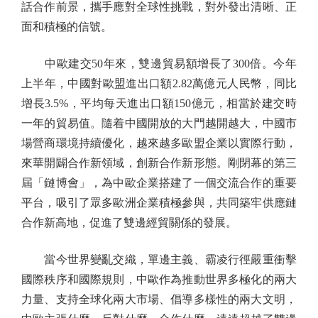
話合作前景，攜手應對全球性挑戰，對外發出清晰、正
面和積極的信號。
中歐建交50年來，雙邊貿易額增長了300倍。今年
上半年，中國對歐盟進出口額2.82萬億元人民幣，同比
增長3.5%，平均每天進出口額150億元，相當於建交時
一年的貿易值。隨着中國開放的大門越開越大，中國市
場營商環境持續優化，越來越多歐盟企業以實際行動，
來華開闢合作新領域，創新合作新形態。剛閉幕的第三
屆「鏈博會」，為中歐企業搭建了一個交流合作的重要
平台，吸引了眾多歐洲企業積極參與，共同築牢供應鏈
合作新高地，促進了雙邊經貿關係的發展。
當今世界變亂交織，單邊主義、霸凌行徑嚴重衝擊
國際秩序和國際規則，中歐作為推動世界多極化的兩大
力量、支持全球化兩大市場、倡導多樣性的兩大文明，