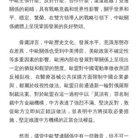
中歐主張什麼、反對什麼、合作什麼，遠遠超越了雙邊
關係的範疇，具有戰略意義和世界性影響，關乎世界和
平、穩定、繁榮。在雙方領導人的戰略引領下，中歐關
係總體上呈現鞏固發展的良好勢頭。
毋庸諱言，中歐歷史文化、發展水平、意識形態存
在差異，中歐關係也受到中美博弈、美歐政策不確定性
等多重因素的影響。歐洲內部在發展對華關係上呈現出
一定的猶疑和觀望的態度。歐盟對中國電動車徵收所謂
反補貼稅、在醫療器械公共採購方面限制中國企業參
與，都屬於歧視性做法。歐盟日前通過新一輪對俄羅斯
制裁法案。對於歐盟在這一過程中以「莫須有」罪名制
裁中方金融機構，中方表達了強烈不滿、堅決反對，敦
促歐方立即糾正錯誤做法，並表明中方將採取必要措
施，堅定維護中方機構的正當合法權益。
然而，儘管中歐雙邊關係中有一些雜音，但不可一