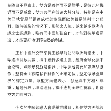
葉障目不見泰山。雙方是夥伴而不是對手，是彼此的機
遇而不是威脅，雙方共同利益遠大於分歧。特別是在中
美已就貿易問題達成框架協議而歐美貿易談判十分艱
難、隨時破裂的情況下，形勢比人強，越來越多歐洲有
識之士認識到，唯有同中國加強合作，才能對抗單邊霸
凌，才能更好地保障自己的利益。
正如中國外交部部長王毅早前訪問歐洲時指出，中
歐選擇開放共贏，攜手踐行多邊主義，經濟全球化就不
會逆轉。國際形勢愈是複雜，中歐就越需要加強團結協
作，堅持全面戰略夥伴關係的正確定位，堅定做動盪世
界的穩定力量。歐盟方面也表示，願意與中方相互尊
重，超越分歧，增進理解，攜手應對全球性挑戰，期待
雙方共同努力。
今次的中歐領導人會晤舉世矚目，相信雙方將就彼