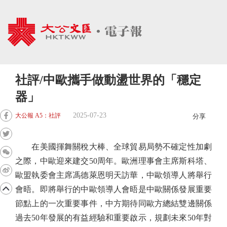
社評/中歐攜手做動盪世界的「穩定
器」
2025-07-23
大公報 A5：社評
分享
在美國揮舞關稅大棒、全球貿易局勢不確定性加劇
之際，中歐迎來建交50周年。歐洲理事會主席斯科塔、
歐盟執委會主席馮德萊恩明天訪華，中歐領導人將舉行
會晤。即將舉行的中歐領導人會晤是中歐關係發展重要
節點上的一次重要事件，中方期待同歐方總結雙邊關係
過去50年發展的有益經驗和重要啟示，規劃未來50年對