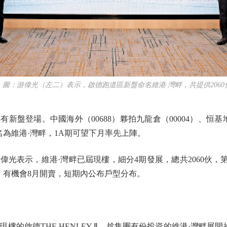
：游偉光（左二）表示，啟德跑道區新盤命名維港·灣畔，共提供2060
登場。中國海外（00688）夥拍九龍倉（00004）、恒基地產（
名為維港·灣畔，1A期可望下月率先上陣。
表示，維港·灣畔已屆現樓，細分4期發展，總共2060伙，第
，有機會8月開賣，短期內公布戶型分布。
啟德THE HENLEY Ⅱ，趁集團有份投資的維港·灣畔展開