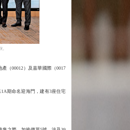
伙。
00012）及嘉華國際（0017
1A期命名迎海門，建有3座住宅
推售之際，加推價單5號，涉及39