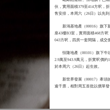
伙，實用面積379至414方呎，折實
售安排，本周六（26日）以先到
新鴻基地產（00016）旗下新
座43樓B3室，實用面積468方呎，
043方呎，四房一套間隔，成交價1
恒隆地產（00101）旗下牛頭
2.9萬至943.9萬元，折實呎價
於本周六（26日）起生效。
新世界發展（00017）牽頭
逾千票，相對周五首批以價單發售