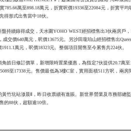
785.66萬至898.18萬元，折實呎價19336至22084元，折實
先得形式出售當中18伙。
盤持續錄得成交，天水圍YOHO WEST經招標售出3伙兩房戶，套
成交價640萬元，呎價13675元。另沙田瓏珀山經招標售出Queen 
911.1萬元，呎價18323元。整個項目開售至今累售共224伙。
角皓日修訂價單，新增限時置業優惠，為指定7伙提供20.7萬至10
約15089至17338元。售價最低為3樓C室，實用面積511方呎，兩
的黃竹坑站滶晨Ⅱ，昨日收票續有進賬。新世界營業及市務部總
的88伙，超額逾10倍。