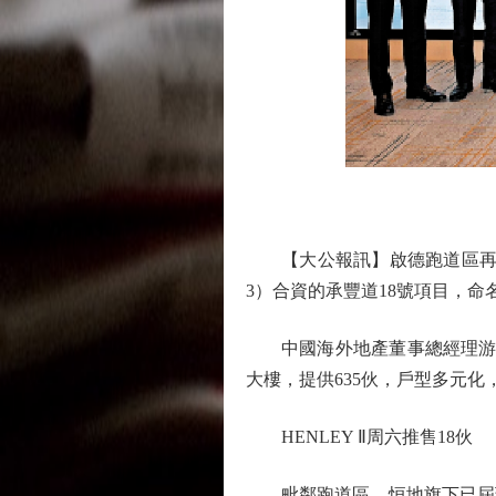
圖
【大公報訊】啟德跑道區再有新盤
3）合資的承豐道18號項目，命
中國海外地產董事總經理游偉光
大樓，提供635伙，戶型多元化
HENLEY Ⅱ周六推售18伙
毗鄰跑道區、恒地旗下已屆現樓的