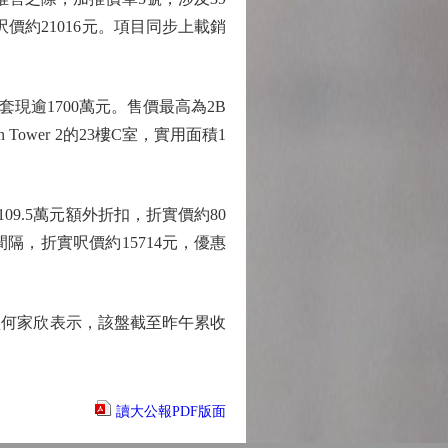
平均呎價約21016元。項目同步上載銷
現逾1700萬元。售價最高為2B
Tower 2的23樓C室，實用面積1
9.5萬元額外折扣，折實價約80
房間隔，折實呎價約15714元，優惠
監何家欣表示，該盤截至昨午累收
讀大公報PDF版面