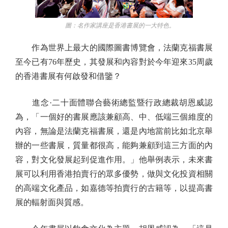
圖：名作家講座是香港書展的一大特色。
作為世界上最大的國際圖書博覽會，法蘭克福書展
至今已有76年歷史，其發展和內容對於今年迎來35周歲
的香港書展有何啟發和借鑒？
進念·二十面體聯合藝術總監暨行政總裁胡恩威認
為，「一個好的書展應該兼顧高、中、低端三個維度的
內容，無論是法蘭克福書展，還是內地當前比如北京舉
辦的一些書展，質量都很高，能夠兼顧到這三方面的內
容，對文化發展起到促進作用。」他舉例表示，未來書
展可以利用香港拍賣行的眾多優勢，做與文化投資相關
的高端文化產品，如嘉德等拍賣行的古籍等，以提高書
展的輻射面與質感。