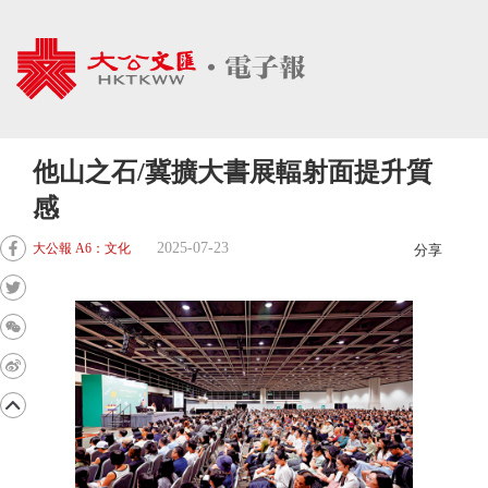
他山之石/冀擴大書展輻射面提升質
感
2025-07-23
大公報 A6：文化
分享