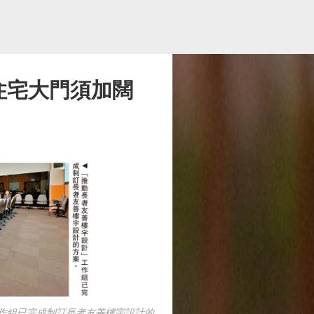
 住宅大門須加闊
作組已完成制訂長者友善樓宇設計的