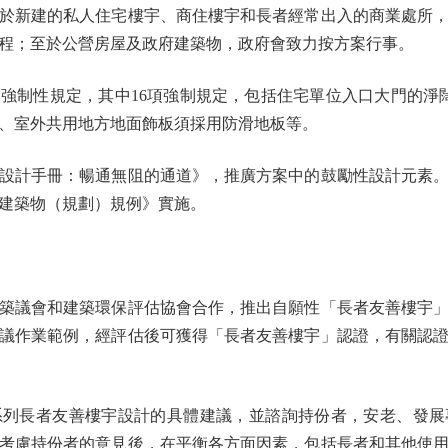
新建的私人住宅樓宇、商住樓宇和長者經常出入的商業處所，
程；至於公營房屋及政府建築物，政府會致力按方案行事。
性規定，其中16項強制規定，包括住宅單位入口大門的淨闊
、室外共用地方地面飾板須採用防滑地板等。
計手冊：暢通無阻的通道》，推廣方案中的鼓勵性設計元素。
建築物（規劃）規例》實施。
議會和建築環保評估協會合作，推出自願性「長者友善樓宇」
議作業範例，經評估後可獲得「長者友善樓宇」認證，有關認
列長者友善樓宇設計的具體建議，並諮詢持份者，安老、發展
考慮持份者的意見後，在平衡各方面因素，包括長者和其他使