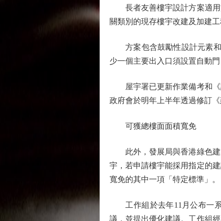
長者友善樓宇設計方案適用於
關類別的現存樓宇改建及加建工
方案包含鼓勵性設計元素和強制
少一個主要出入口須設置自動門
屋宇署已更新作業備考和《設
政府會於明年上半年透過修訂《
可獲總樓面面積寬免
此外，發展局與香港綠色建築
宇，若申請樓宇能採用指定的建
寬免的其中一項「特定標準」。
工作組於去年11月公布一系
議，並提出優化建議。工作組經