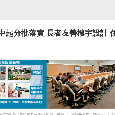
年中起分批落實 長者友善樓宇設計
出微調，方案主要涵蓋4大範疇。右圖：「推動長者友善樓宇設計」工