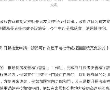
方案。
政報告宣布制定推動長者友善樓宇設計建議，政府昨日公布方
憩空間為長者提供健身設施等，今年中起分批落實，適用於住宅
日起接受申請，認證可作為屋宇署批予總樓面面積寬免的其中一
「推動長者友善樓宇設計」工作組，完成制訂長者友善樓宇設
行動能力，例如在住宅樓宇正門提供自動門、採用較寬闊的公
，方便將來改裝，例如加闊室內走廊和門；其三是提升長者幸
採用樂齡科技和物聯網，例如在家居和公共地方提供高速的互聯