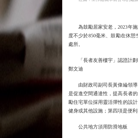
為鼓勵居家安老，2023年施
度不少於850毫米、鼓勵在休
處所。
「長者友善樓宇」認證計劃昨
鄭文迪
由財政司副司長黃偉綸領導的
是促進空間通達性，提高長者的
勵住宅單位採用靈活彈性的設計
健身或其他設施；第四項是便利
公共地方須用防滑地板