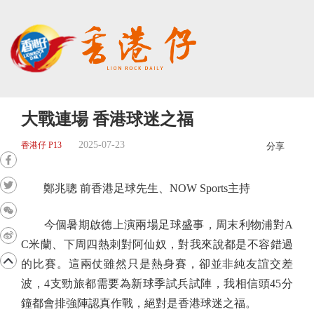
大戰連場 香港球迷之福
2025-07-23
香港仔 P13
分享
鄭兆聰 前香港足球先生、NOW Sports主持
今個暑期啟德上演兩場足球盛事，周末利物浦對A
C米蘭、下周四熱刺對阿仙奴，對我來說都是不容錯過
的比賽。這兩仗雖然只是熱身賽，卻並非純友誼交差
波，4支勁旅都需要為新球季試兵試陣，我相信頭45分
鐘都會排強陣認真作戰，絕對是香港球迷之福。