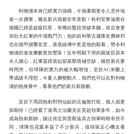
利物浦本身已經實力強橫，今個暑期更令人意外地
進一步擴軍，幾名新兵我都非常喜歡！科利安華迪斯在
德國已經是超級巨星，有獨自盤扭突破本錢，肯定會更
加壯大紅軍的中場戰鬥力；他的前利華古遜隊友費林邦
也在德甲踢響名堂，落底線傳中更是他的殺着，勢令利
物浦的進攻瓣數更加豐富！近年明顯下滑的羅拔臣原本
令人擔心，紅軍簽得當起卻基斯填補空缺，雖然新兵要
時間夾，但球隊的實力的確大幅增強；至於AC米蘭上
季成績不理想，今夏人腳變動大，我們也可以在對利物
浦的熱身賽中，看看他們的新兵新面貌。
至於下周四熱刺對阿仙奴的北倫敦打吡，個人就更
加期待！已經看了湯馬士法蘭克在英超領軍多年，如今
成為熱刺新帥，踢法肯定與普斯迪高古領軍時期有所不
同，球隊也花重本簽了不少新兵，值得落足心機去看