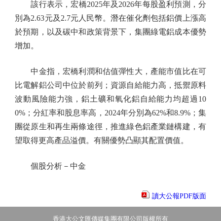
該行表示，宏橋2025年及2026年每股盈利預測，分
別為2.63元及2.7元人民幣。潛在催化劑包括鋁價上漲高
於預期，以及碳中和政策背景下，集團綠電鋁成本優勢
增加。
中金指，宏橋利潤和估值彈性大，產能市值比在可
比電解鋁公司中位於前列；資源自給能力高，抵禦原料
波動風險能力強，鋁土礦和氧化鋁自給能力均超過10
0%；分紅率和股息率高，2024年分別為62%和8.9%；集
團從原生和再生兩條途徑，推進綠色鋁產業鏈構建，有
望取得更高產品溢價。有關優勢凸顯其配置價值。
個股分析－中金
讀大公報PDF版面
香港大公文匯傳媒集團有限公司版權所有