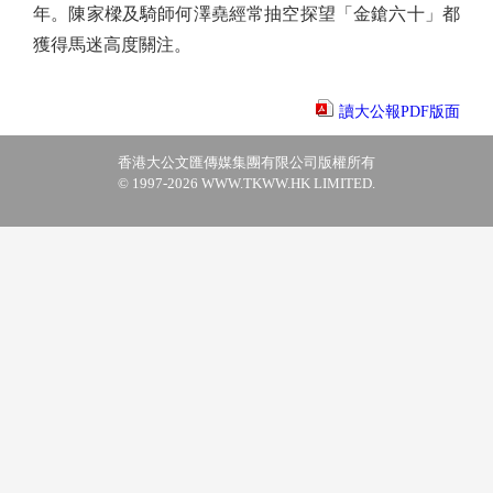
年。陳家樑及騎師何澤堯經常抽空探望「金鎗六十」都
獲得馬迷高度關注。
讀大公報PDF版面
香港大公文匯傳媒集團有限公司版權所有
© 1997-2026 WWW.TKWW.HK LIMITED.