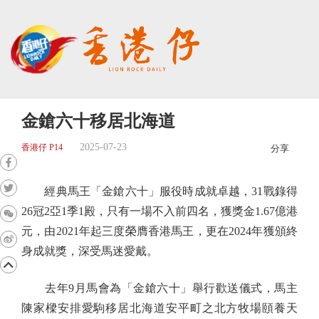
金鎗六十移居北海道
2025-07-23
香港仔 P14
分享
經典馬王「金鎗六十」服役時成就卓越，31戰錄得
26冠2亞1季1殿，只有一場不入前四名，獲獎金1.67億港
元，由2021年起三度榮膺香港馬王，更在2024年獲頒終
身成就獎，深受馬迷愛戴。
去年9月馬會為「金鎗六十」舉行歡送儀式，馬主
陳家樑安排愛駒移居北海道安平町之北方牧場頤養天