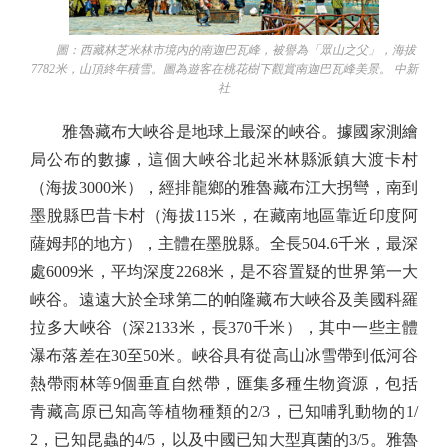
圖：西藏林芝米林市境內的南迦巴瓦峰，被譽為「眾山之父」，海拔
7782米，山頂終年積雪。圖為遊客在桃花樹下觀賞南迦巴瓦峰美景。 中新
社
雅魯藏布大峽谷是地球上最深的峽谷。據國家測繪
局公布的數據，這個大峽谷北起米林縣派鎮大渡卡村
（海拔3000米），經排龍鄉的雅魯藏布江大拐彎，南到
墨脫縣巴昔卡村（海拔115米，在藏南地區靠近印度阿
薩姆邦的地方），主體在墨脫縣。全長504.6千米，最深
處6009米，平均深度2268米，是不容置疑的世界第一大
峽谷。遠遠大於全球第二的帕隆藏布大峽谷及美國科羅
拉多大峽谷（深2133米，長370千米），其中一些主體
瀑布落差在30至50米。峽谷具有從高山冰雪帶到低河谷
熱帶雨林等9個垂直自然帶，匯集多種生物資源，包括
青藏高原已知高等植物種類的2/3，已知哺乳動物的1/
2，已知昆蟲的4/5，以及中國已知大型真菌的3/5。雅魯