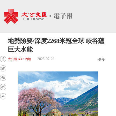
地勢險要/深度2268米冠全球 峽谷蘊
巨大水能
2025-07-22
大公報 A3：內地
分享