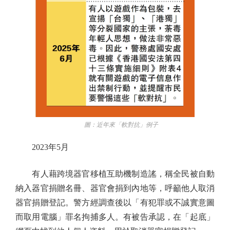
圖：近年來「軟對抗」例子
2023年5月
有人藉跨境器官移植互助機制造謠，稱全民被自動
納入器官捐贈名冊、器官會捐到內地等，呼籲他人取消
器官捐贈登記。警方經調查後以「有犯罪或不誠實意圖
而取用電腦」罪名拘捕多人。有被告承認，在「起底」