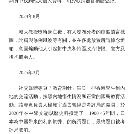
網頁中找到他人個人資料，用於取消器官捐贈登記。
2024年8月
城大教授墮軌身亡後，有人發布死者的虛假遺言截
圖，訛稱與修例風波等有關，並在多處放置所謂悼念燈
箱，意圖煽動他人引起對中央和特區政府憎恨。警方及
後拘捕兩人。
2025年3月
社交媒體專頁「教育刺針」渲染一些香港學生到內
地的交流活動，抹黑內地衞生情況和正當的國民教育活
動。該專頁負責人楊穎宇過去曾經是考評局的職員，於
2020年在中學文憑試歷史科擬定了「1900-45年間，日
本為中國帶來的利多於弊」的所謂題目，最終題目被考
評局取消。