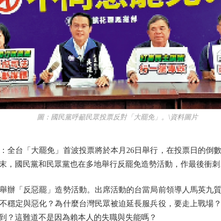
圖：國民黨呼籲民眾投票反對「大罷免」。\資料圖片
全台「大罷免」首波投票將於本月26日舉行，在投票日的倒數
末，國民黨和民眾黨也在多地舉行反罷免造勢活動，作最後衝刺
舉辦「反惡罷」造勢活動。出席活動的台當局前領導人馬英九質
不穩定與惡化？為什麼台灣民眾被迫延長服兵役，要走上戰場
到？這難道不是因為賴本人的失職與失能嗎？