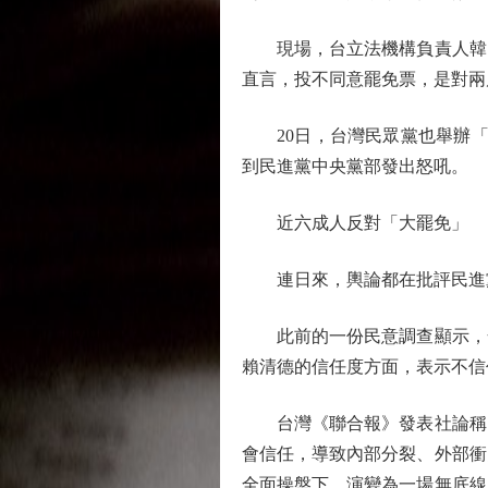
現場，台立法機構負責人韓國
直言，投不同意罷免票，是對兩
20日，台灣民眾黨也舉辦「
到民進黨中央黨部發出怒吼。
近六成人反對「大罷免」
連日來，輿論都在批評民進黨
此前的一份民意調查顯示，全
賴清德的信任度方面，表示不信
台灣《聯合報》發表社論稱，
會信任，導致內部分裂、外部衝
全面操盤下，演變為一場無底線