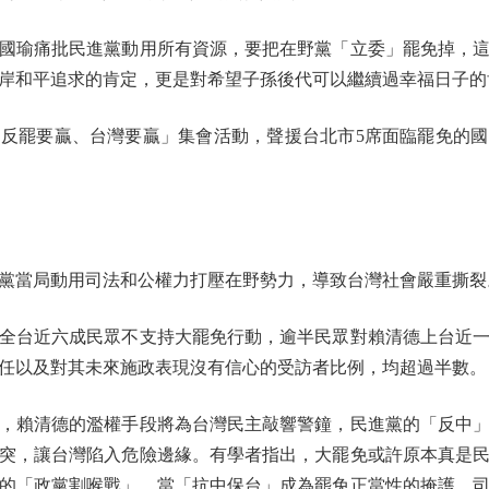
瑜痛批民進黨動用所有資源，要把在野黨「立委」罷免掉，這
岸和平追求的肯定，更是對希望子孫後代可以繼續過幸福日子的
反罷要贏、台灣要贏」集會活動，聲援台北市5席面臨罷免的國
當局動用司法和公權力打壓在野勢力，導致台灣社會嚴重撕裂
台近六成民眾不支持大罷免行動，逾半民眾對賴清德上台近一
任以及對其未來施政表現沒有信心的受訪者比例，均超過半數。
賴清德的濫權手段將為台灣民主敲響警鐘，民進黨的「反中」
突，讓台灣陷入危險邊緣。有學者指出，大罷免或許原本真是
的「政黨割喉戰」。當「抗中保台」成為罷免正當性的掩護、