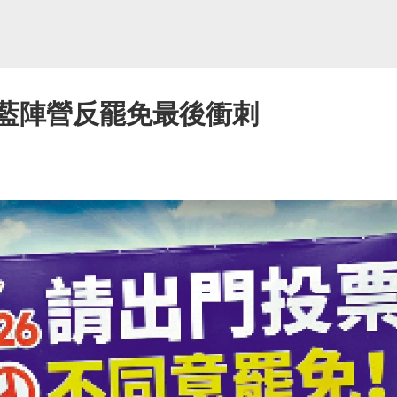
泛藍陣營反罷免最後衝刺