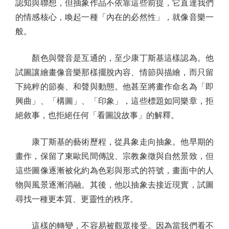
認知與聯想，但抽象作品不依靠這些前提，它直達我們
的情感核心，喚起一種「內在的必然性」，就像音樂一
般。
顏色與聲音是互通的，至少康丁斯基這樣認為。他
試圖讓繪畫像音樂那樣擺脫內容、情節與描繪，而只留
下純粹的節奏、和聲與動態。他甚至將畫作命名為「即
興曲」、「構圖」、「印象」，這些標題如同樂章，拒
絕敘事，也拒絕任何「看圖說故事」的解釋。
康丁斯基的藝術歷程，從具象走向抽象。他早期的
畫作，保留了東歐民間傳說、宗教象徵與自然景致，但
這些圖像逐漸被化約為色彩與形式的符號，畫面中的人
物與風景逐漸消融。其後，他以抽象去接近現實，試圖
尋找一種更本質、更靈性的秩序。
這樣的轉變，不容易被觀眾接受。因為當我們看不