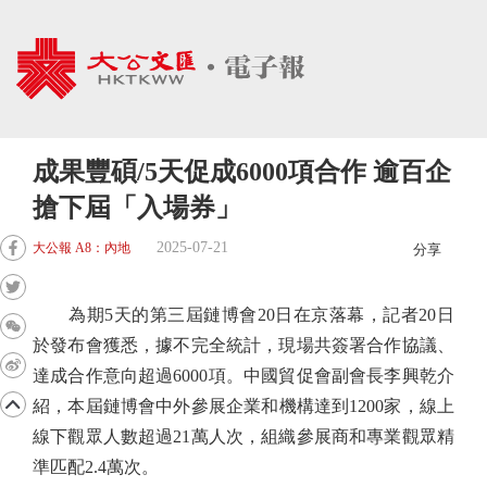
成果豐碩/5天促成6000項合作 逾百企
搶下屆「入場券」
2025-07-21
大公報 A8：內地
分享
為期5天的第三屆鏈博會20日在京落幕，記者20日
於發布會獲悉，據不完全統計，現場共簽署合作協議、
達成合作意向超過6000項。中國貿促會副會長李興乾介
紹，本屆鏈博會中外參展企業和機構達到1200家，線上
線下觀眾人數超過21萬人次，組織參展商和專業觀眾精
準匹配2.4萬次。