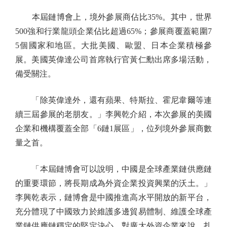
本屆鏈博會上，境外參展商佔比35%。其中，世界
500強和行業龍頭企業佔比超過65%；參展商覆蓋範圍7
5個國家和地區。大批美國、歐盟、日本企業積極參
展。美國英偉達公司首席執行官黃仁勳出席多場活動，
備受關注。
「除英偉達外，還有蘋果、特斯拉、霍尼韋爾等連
續三屆參展的老朋友。」李興乾介紹，本次參展的美國
企業和機構覆蓋全部「6鏈1展區」，位列境外參展商數
量之首。
「本屆鏈博會可以說明，中國是全球產業鏈供應鏈
的重要環節，將長期成為外資企業投資興業的沃土。」
李興乾表示，鏈博會是中國推進高水平開放的新平台，
充分體現了中國致力於維護多邊貿易體制、維護全球產
業鏈供應鏈穩定的堅定決心。對廣大外資企業來說，扎