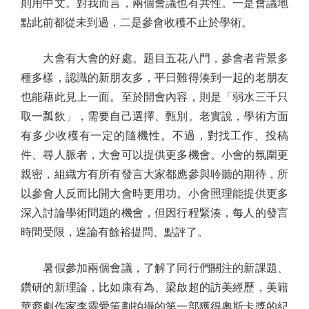
則用中文。對我而言，兩個會議也有共性。一是會議地
點此前都從未到過，二是參會收穫不止於學術。
大會有大會的好處。題目五花八門，參會者背景多
種多樣，認識的新朋友多，平日難得湊到一起的老朋友
也能藉此見上一面。至於開會內容，則是「弱水三千只
取一瓢飲」，需要自己選擇、甄別。老實說，學術方面
有多少收穫有一定的隨機性。不過，對找工作、投稿
件、尋人脈者，大會可以提供更多機會。小會的氛圍更
親密，組織方有所有發言大家都應參與聆聽的期待，所
以參會人反而比開大會時更用功。小會照理能提供更多
深入討論學術問題的機會，但因行程緊湊，每人的發言
時間受限，遑論有餘裕提問、點評了。
暑假參加兩個會議，了解了同行們關注的新課題、
鑽研的新理論，比如康有為、梁啟超的訪美經歷，美籍
華裔劇作家李靈愛策劃拍攝的第一部獲得奧斯卡獎的紀