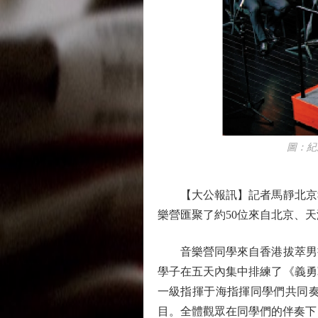
圖：紀念抗
【大公報訊】記者馬靜北京報
樂營匯聚了約50位來自北京、
音樂營同學來自香港拔萃男書
學子在五天內集中排練了《義勇
一級指揮于海指揮同學們共同
目。全體觀眾在同學們的伴奏下