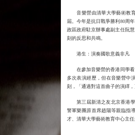
音樂營由清華大學藝術教育中
屆。今年是抗日戰爭勝利80周
政區政府駐京辦事處副主任阮慧
刻的反思和共鳴。
港生：演奏國歌意義非凡
在參加音樂營的香港同學看來
多次表演經歷，但在音樂營中
刻，「通過對這首曲子的演繹，
第三屆新清之友北京香港學生清
警軍樂團原首席趙陽等親臨指
才、清華大學藝術教育中心主任