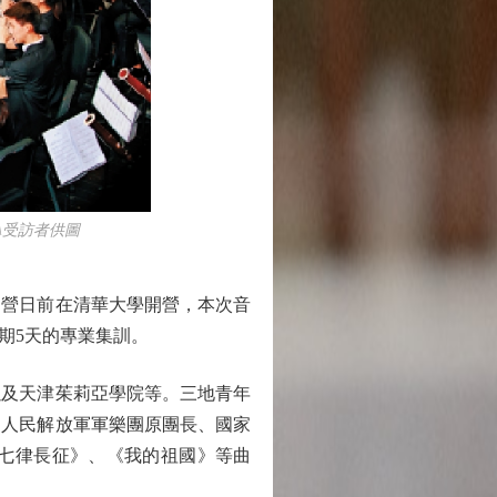
\受訪者供圖
營日前在清華大學開營，本次音
期5天的專業集訓。
及天津茱莉亞學院等。三地青年
國人民解放軍軍樂團原團長、國家
七律長征》、《我的祖國》等曲