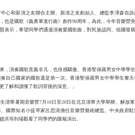
心和新清之友聯合主辦。新清之友創始人、總監李澤森告訴
年，也是國歌《義勇軍進行曲》創作90周年，為此，今年音樂營
賢表示，希望同學們通過演奏愛國歌曲，對民族認同、祖國發
，演奏國歌意義非凡，也倍感驕傲。香港聖保羅男女中學學生
演奏自己國家的國歌還是第一次。香港聖保羅男女中學學生黎天
更了解和讀懂了歌詞背後的深意。」
華暑期音樂營7月16日至20日在北京清華大學舉辦。解放
導。國際知名小提琴家呂思清擔任音樂營藝術總監。中央政府駐
趙洪等到場觀看了同學們的匯報演出。