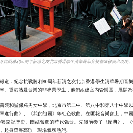
戰勝利80周年新清之友北京香港學生清華暑期音樂營匯報演出現場。
道：紀念抗戰勝利80周年新清之友北京香港學生清華暑期音樂
天津、香港熱愛音樂的非專業學生，他們組建室內管樂團，展開為
院和聖保羅男女中學，北京市第二中、第八中和第八十中學以
軍進行曲》、《我的祖國》等紅色歌曲。在匯報音樂會上，中
奏響銘記歷史、團結奮進的時代強音。先後演奏了《慶典》、《
，起身齊聲高歌，現場氣氛熱烈。